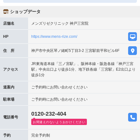
ショップデータ
店舗名
メンズリゼクリニック 神戸三宮院
HP
https://www.mens-rize.com/
住 所
神戸市中央区琴ノ緒町5丁目3-2 三宮駅前平和ビル6F
JR東海道本線「三ノ宮駅」、阪神本線・阪急各線「神戸三宮
アクセス
駅」中央出口より徒歩1分、地下鉄各線「三宮駅」E2出口より
徒歩1分
道案内
ご予約時にお問い合わせください
駐車場
ご予約時にお問い合わせください
0120-232-404
電話番号
お間違えのないようおかけください
予約
完全予約制