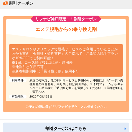
割引クーポン
リフナビ神戸限定！！割引クーポン
エステ脱毛からの乗り換え割
エステサロンやクリニックで脱毛サービスをご利用していたことが
わかる書面（会員証・契約書控）のご提示で、ご希望の脱毛プラン
が10%OFFでご契約可能！
※1回、コース終了後1回は割引適用外
※他割引と併用不可
※新春割期間中は「乗り換え割」使用不可
利用条件
新規の方限定、他の割引サービスと併用不可、事情によりクーポン内
容変更の場合あり、乗り換え割は初回のみ。※予約フォームからキャ
ンペーン希望欄で「乗り換え割」を選択してください。※詳細はHPを
ご覧下さい。
有効期限
2026年08月31日
ご予約の際に必ず「リフナビを見た」とお伝えください
割引クーポンはこちら