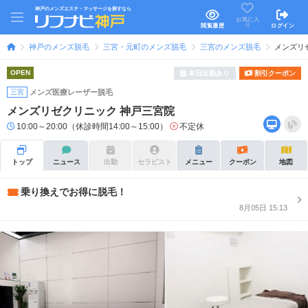
神戸のメンズエステ・マッサージを探すなら
お気に入
り
閲覧履歴
ログイン
神戸のメンズ脱毛
三宮・元町のメンズ脱毛
三宮のメンズ脱毛
メンズリ
OPEN
本日出勤あり
割引クーポン
三宮
メンズ医療レーザー脱毛
メンズリゼクリニック 神戸三宮院
10:00～20:00（休診時間14:00～15:00）
不定休
トップ
ニュース
出勤
セラピスト
メニュー
クーポン
地図
乗り換えでお得に脱毛！
8月05日 15:13