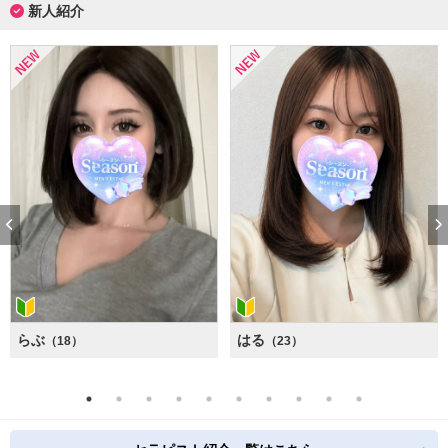
新人紹介
らぶ
はる
（18）
（23）