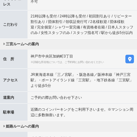
不可
レス
21時以降も受付 / 24時以降も受付 / 初回割引あり / リピーター
割引あり / 団体割引 / 領収証発行可 / 2名様歓迎 / 団体様歓
こだわり
迎 / 完全個室 / シャワー室完備 / 有資格者在籍 / 日本人スタッフ
のみ / 女性スタッフのみ / スタッフ指名可 / 駅から徒歩5分以内
三宮ルームへの案内
神戸市中央区加納町3丁目
住 所
※詳細な所在地については、ご予約時にお問い合わせください
JR東海道本線「三ノ宮駅」・阪急各線／阪神本線「神戸三宮
アクセス
駅」・ポートアイランド線「三宮駅」・地下鉄各線「三宮駅」
より徒歩5分
道案内
ご予約の際お問い合わせ下さい
近隣のコインパーキングをご利用下さいませ。※マンション周
駐車場
辺に多数御座います。
姫路ルームへの案内