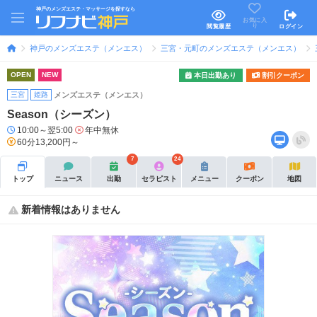
神戸のメンズエステ・マッサージを探すなら
お気に入
り
閲覧履歴
ログイン
神戸のメンズエステ（メンエス）
三宮・元町のメンズエステ（メンエス）
OPEN
NEW
本日出勤あり
割引クーポン
三宮
姫路
メンズエステ（メンエス）
Season（シーズン）
10:00～翌5:00
年中無休
60分13,200円～
7
24
トップ
ニュース
出勤
セラピスト
メニュー
クーポン
地図
新着情報はありません