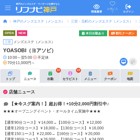
神戸のメンズエステ・マッサージを探すなら
お気に入
り
閲覧履歴
ログイン
神戸のメンズエステ（メンエス）
三宮・元町のメンズエステ（メンエス）
OPEN
NEW
本日出勤あり
割引クーポン
三宮
メンズエステ（メンエス）
YOASOBI（ヨアソビ）
10:00～翌5:00
不定休
70分11,000円～
10
19
トップ
ニュース
出勤
セラピスト
メニュー
クーポン
地図
店舗ニュース
【★今スグ案内！】超お得！+10分2,000円割引中♪
★★★オープニングイベント・オールタイム実施中★★★
【通常90分コース】￥14,000→【100分コース】￥12,000
【通常120分コース】￥18,000→【130分コース】￥16,000
【通常150コース】￥22,000→【160分コース】￥20,000
【通常180分コース】￥26,000→【190分コース】￥24,000