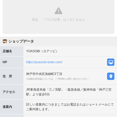
現在、「ブログ記事」はございません
ショップデータ
店舗名
YOASOBI（ヨアソビ）
HP
https://yoasobi-kobe.com/
神戸市中央区加納町3丁目
住 所
※詳細な所在地については、ご予約時にお問い合わせください
JR東海道本線「三ノ宮駅」・阪急各線／阪神本線「神戸三宮
アクセス
駅」より徒歩5分
詳しい道案内につきましてはお電話またはショートメールにて
道案内
ご案内致します。