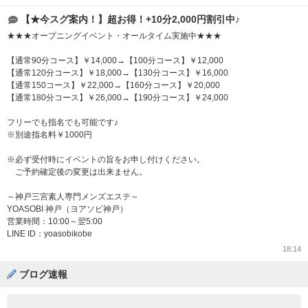
【★今スグ案内！】超お得！+10分2,000円割引中♪
★★★オープニングイベント・オールタイム実施中★★★
【通常90分コース】￥14,000→【100分コース】￥12,000
【通常120分コース】￥18,000→【130分コース】￥16,000
【通常150コース】￥22,000→【160分コース】￥20,000
【通常180分コース】￥26,000→【190分コース】￥24,000
フリーでも指名でも可能です♪
※別途指名料￥1000円
※必ず受付時にイベントの旨をお申し付けください。
ご予約確定後の変更は出来ません。
～神戸三宮素人専門メンズエステ～
YOASOBI 神戸（ヨアソビ神戸）
営業時間：10:00～翌5:00
LINE ID：yoasobikobe
18:14
ブログ速報