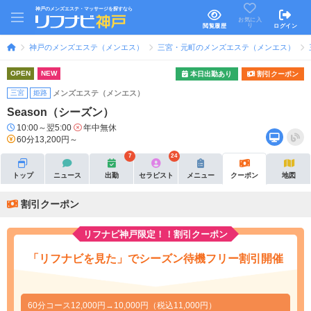
神戸のメンズエステ・マッサージを探すなら
お気に入
り
閲覧履歴
ログイン
神戸のメンズエステ（メンエス）
三宮・元町のメンズエステ（メンエス）
OPEN
NEW
本日出勤あり
割引クーポン
三宮
姫路
メンズエステ（メンエス）
Season（シーズン）
10:00～翌5:00
年中無休
60分13,200円～
7
24
トップ
ニュース
出勤
セラピスト
メニュー
クーポン
地図
割引クーポン
リフナビ神戸限定！！割引クーポン
「リフナビを見た」でシーズン待機フリー割引開催
60分コース12,000円→10,000円（税込11,000円）