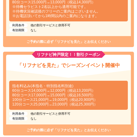
80分コース15,000円→13,000円（税込14,300円）
※待機セラピスト2名以上から適用可能です。
※待機状況確認後のフリーのご案内はございません。
※お電話頂いてから1時間以内のご案内になります。
利用条件
他の割引サービスと併用不可
有効期限
なし
ご予約の際に必ず「リフナビを見た」とお伝えください
リフナビ神戸限定！！割引クーポン
「リフナビを見た」でシーズンイベント開催中
指名料込み(本指名・特別指名料別途)
60分コース14,000円→12,000円（税込13,200円）
80分コース17,000円→15,000円（税込16,500円）
100分コース21,000円→19,000円（税込20,900円）
120分コース25,000円→23,000円（税込25,300円）
利用条件
他の割引サービスと併用不可
有効期限
なし
ご予約の際に必ず「リフナビを見た」とお伝えください