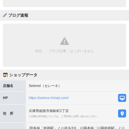
ブログ速報
現在、「ブログ記事」はございません
ショップデータ
店舗名
Selenel（セレーネ）
HP
https://selene-himeji.com/
兵庫県姫路市南畝町2丁目
住 所
※詳細な所在地については、ご予約時にお問い合わせください
JR各線「姫路駅」より徒歩3分、山陽本線「山陽姫路駅」より