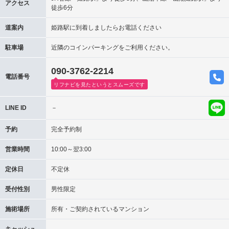
アクセス
徒歩6分
道案内
姫路駅に到着しましたらお電話ください
駐車場
近隣のコインパーキングをご利用ください。
090-3762-2214
電話番号
リフナビを見たというとスムーズです
LINE ID
－
予約
完全予約制
営業時間
10:00～翌3:00
定休日
不定休
受付性別
男性限定
施術場所
所有・ご契約されているマンション