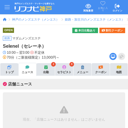
神戸のメンズエステ・マッサージを探すなら
お気に入
り
閲覧履歴
ログイン
神戸のメンズエステ（メンエス）
姫路・加古川のメンズエステ（メンエス）
OPEN
本日出勤あり
割引クーポン
姫路
マダムメンズエステ
Selenel（セレーネ）
10:00～翌3:00
不定休
70分（ご新規様限定）13,000円～
2
8
トップ
ニュース
出勤
セラピスト
メニュー
クーポン
地図
店舗ニュース
現在、「店舗ニュースはありません」はございません