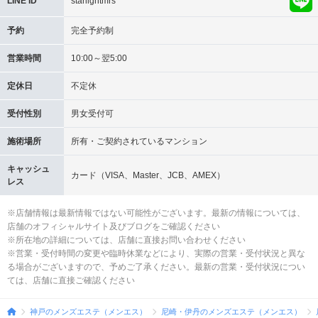
LINE ID
starlightmrs
予約
完全予約制
営業時間
10:00～翌5:00
定休日
不定休
受付性別
男女受付可
施術場所
所有・ご契約されているマンション
キャッシュ
カード（VISA、Master、JCB、AMEX）
レス
※店舗情報は最新情報ではない可能性がございます。最新の情報については、
店舗のオフィシャルサイト及びブログをご確認ください
※所在地の詳細については、店舗に直接お問い合わせください
※営業・受付時間の変更や臨時休業などにより、実際の営業・受付状況と異な
る場合がございますので、予めご了承ください。最新の営業・受付状況につい
ては、店舗に直接ご確認ください
神戸のメンズエステ（メンエス）
尼崎・伊丹のメンズエステ（メンエス）