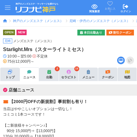
神戸のメンズエステ・マッサージを探すなら
お気に入
り
閲覧履歴
ログイン
神戸のメンズエステ（メンエス）
尼崎・伊丹のメンズエステ（メンエス）
OPEN
NEW
本日出勤あり
割引クーポン
尼崎
メンズエステ（メンエス）
Starlight.Mrs（スターライトミセス）
10:00～翌5:00
不定休
75分12,000円～
2
15
トップ
ニュース
出勤
セラピスト
メニュー
クーポン
地図
店舗ニュース
【2000円OFFの新規割】事前割も有り！
当店はややこしいオプションは一切なし！
コミコミ1本コースです！
【ご新規様キャンペーン♪】
90分 15,000円⇒【13,000円】
120分 20,000円⇒【18,000円】