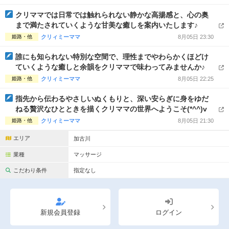
完全個室
半個室あり
クリママでは日常では触れられない静かな高揚感と、心の奥
ペアルームあり
シャワー室完備
まで満たされていくような甘美な癒しを案内いたします♪
姫路・他
クリィミーママ
8月05日 23:30
フットバスあり
岩盤浴あり
誰にも知られない特別な空間で、理性までやわらかくほどけ
専用駐車場あり
有資格者在籍
ていくような癒しと余韻をクリママで味わってみませんか♪
姫路・他
クリィミーママ
8月05日 22:25
日本人スタッフのみ
女性スタッフのみ
指先から伝わるやさしいぬくもりと、深い安らぎに身をゆだ
スタッフ指名可
Ｗセラピスト
ねる贅沢なひとときを描くクリママの世界へようこそ(*^^)v
姫路・他
クリィミーママ
8月05日 21:30
駅から徒歩5分以内
エリア
加古川
こだわり条件を変更
業種
マッサージ
こだわり条件
指定なし
閉じる
新規会員登録
ログイン