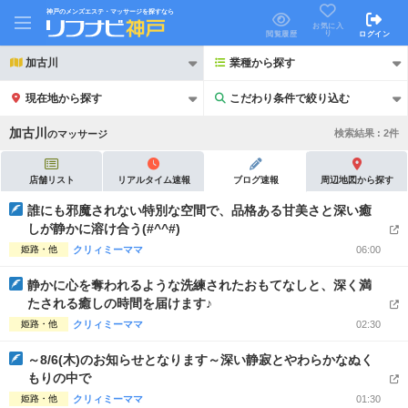
神戸のメンズエステ・マッサージを探すなら
お気に入
り
閲覧履歴
ログイン
加古川
業種から探す
現在地から探す
こだわり条件で絞り込む
こだわり条件で絞り込む
加古川
検索結果 :
2
件
の
マッサージ
店舗リスト
リアルタイム速報
ブログ速報
周辺地図から探す
誰にも邪魔されない特別な空間で、品格ある甘美さと深い癒
しが静かに溶け合う(#^^#)
21時以降も受付
24時以降も受付
姫路・他
クリィミーママ
06:00
初回割引あり
リピーター割引あり
静かに心を奪われるような洗練されたおもてなしと、深く満
たされる癒しの時間を届けます♪
団体割引
ポイントカード有
姫路・他
クリィミーママ
02:30
キャッシュレス決済OK
領収証発行可
～8/6(木)のお知らせとなります～深い静寂とやわらかなぬく
もりの中で
2名様歓迎
団体様歓迎
姫路・他
クリィミーママ
01:30