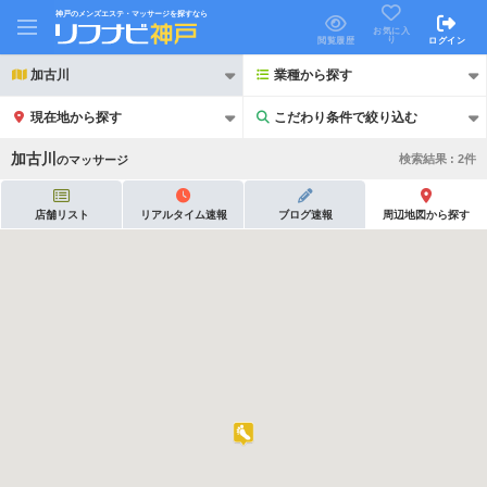
神戸のメンズエステ・マッサージを探すなら
お気に入
り
閲覧履歴
ログイン
加古川
業種から探す
現在地から探す
こだわり条件で絞り込む
こだわり条件で絞り込む
加古川
検索結果 :
2
件
の
マッサージ
店舗リスト
リアルタイム速報
ブログ速報
周辺地図から探す
21時以降も受付
24時以降も受付
初回割引あり
リピーター割引あり
団体割引
ポイントカード有
キャッシュレス決済OK
領収証発行可
2名様歓迎
団体様歓迎