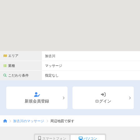
完全個室
半個室あり
ペアルームあり
シャワー室完備
フットバスあり
岩盤浴あり
専用駐車場あり
有資格者在籍
日本人スタッフのみ
女性スタッフのみ
エリア
加古川
スタッフ指名可
Ｗセラピスト
業種
マッサージ
駅から徒歩5分以内
こだわり条件
指定なし
こだわり条件を変更
新規会員登録
ログイン
閉じる
加古川のマッサージ
周辺地図で探す
スマートフォン
パソコン