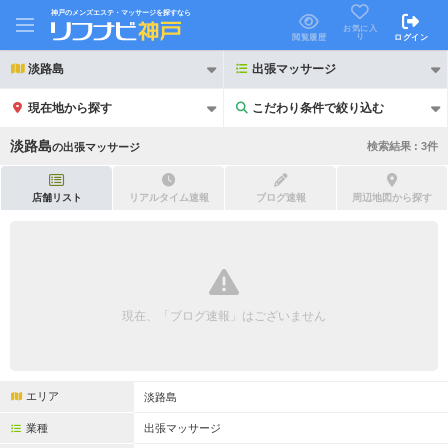
神戸のメンズエステ・マッサージを探すなら
お気に入
り
閲覧履歴
ログイン
淡路島
出張マッサージ
現在地から探す
こだわり条件で絞り込む
こだわり条件で絞り込む
淡路島
検索結果 :
3
件
の
出張マッサージ
店舗リスト
リアルタイム速報
ブログ速報
周辺地図から探す
21時以降も受付
24時以降も受付
初回割引あり
リピーター割引あり
現在、「ブログ速報」はございません
団体割引
ポイントカード有
キャッシュレス決済OK
領収証発行可
エリア
淡路島
2名様歓迎
団体様歓迎
業種
出張マッサージ