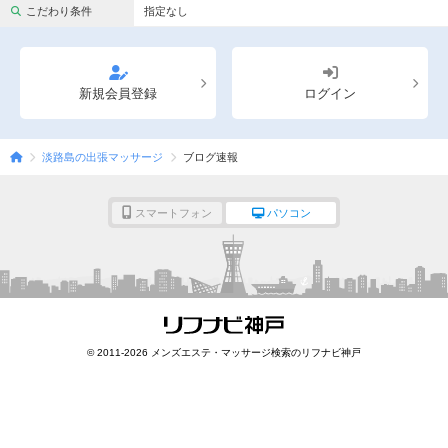
完全個室
半個室あり
こだわり条件
指定なし
ペアルームあり
シャワー室完備
フットバスあり
岩盤浴あり
新規会員登録
ログイン
専用駐車場あり
有資格者在籍
淡路島の出張マッサージ
ブログ速報
日本人スタッフのみ
女性スタッフのみ
スタッフ指名可
Ｗセラピスト
スマートフォン
パソコン
駅から徒歩5分以内
こだわり条件を変更
閉じる
© 2011-2026 メンズエステ・マッサージ検索のリフナビ神戸