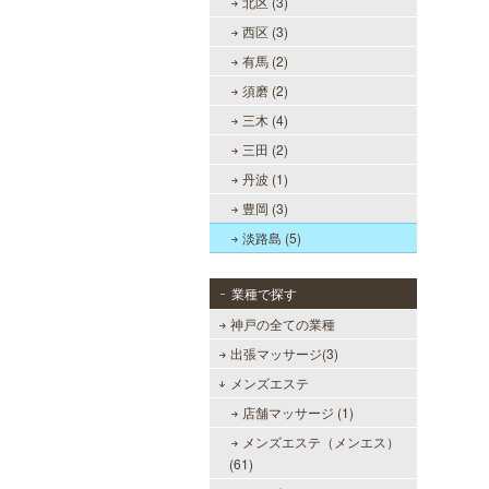
北区 (3)
西区 (3)
有馬 (2)
須磨 (2)
三木 (4)
三田 (2)
丹波 (1)
豊岡 (3)
淡路島 (5)
業種で探す
神戸の全ての業種
出張マッサージ(3)
メンズエステ
店舗マッサージ (1)
メンズエステ（メンエス）
(61)