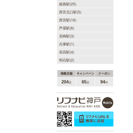
姫路駅(25)
西宮北口駅(5)
西宮駅(16)
芦屋駅(6)
尼崎駅(3)
兵庫駅(1)
長田駅(4)
明石駅(2)
掲載店舗
キャンペーン
クーポン
204
65
94
店
店
件