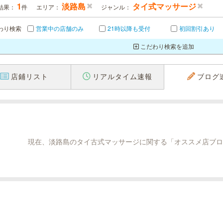
1
淡路島
タイ式マッサージ
結果：
件
エリア：
ジャンル：
わり検索
営業中の店舗のみ
21時以降も受付
初回割引あり
こだわり検索を追加
店鋪リスト
リアルタイム速報
ブログ
現在、淡路島のタイ古式マッサージに関する「オススメ店ブロ