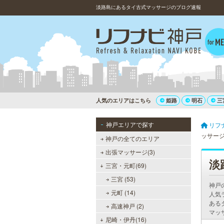
淡路島にあるタイ古式マッサージのブログ速報
人気のエリアはこちら
姫路
明石
三
神戸エリアで探す
リフ
ッサー
神戸の全てのエリア
出張マッサージ(3)
淡
三宮・元町(69)
三宮 (53)
神戸
元町 (14)
人気
ある
高速神戸 (2)
マッ
尼崎・伊丹(16)