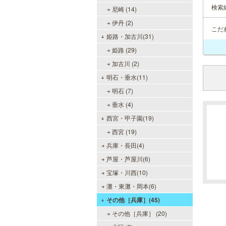
検索
尼崎 (14)
伊丹 (2)
こだ
姫路・加古川(31)
姫路 (29)
加古川 (2)
明石・垂水(11)
明石 (7)
垂水 (4)
西宮・甲子園(19)
西宮 (19)
兵庫・長田(4)
芦屋・芦屋川(6)
宝塚・川西(10)
灘・東灘・岡本(6)
その他［兵庫］(45)
その他［兵庫］ (20)