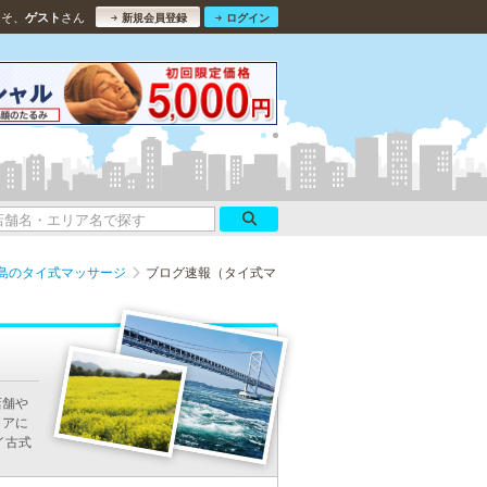
こそ、
さん
ゲスト
新規会員登録
ログイン
島のタイ式マッサージ
ブログ速報（タイ式マ
店舗や
リアに
イ古式