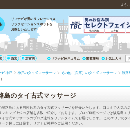
よう
リフナビが男のリフレッシュ＆
リラクゼーションスポットを
お探しいたします
宮
西宮
加古川
リフナビ神戸コラム
閲覧履歴
お気に入り
ナビ神戸
神戸のタイ式マッサージ
その他［兵庫］のタイ式マッサージ
淡路
ジ）
路島のタイ古式マッサージ
の淡路島にある男性歓迎のタイ古式マッサージを紹介いたします。口コミで人気の
ランキング上位の店舗を多数ご紹介しております。ブログ速報ページでは淡路島エ
タイ古式マッサージのブログ速報をリアルタイムでお届けします。 このエリアのタ
サージ探しには是非、リフナビ神戸をご活用ください。