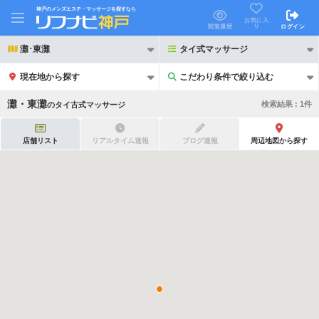
神戸のメンズエステ・マッサージを探すなら
お気に入
り
閲覧履歴
ログイン
灘･東灘
タイ式マッサージ
現在地から探す
こだわり条件で絞り込む
こだわり条件で絞り込む
灘・東灘
検索結果 :
1
件
の
タイ古式マッサージ
店舗リスト
リアルタイム速報
ブログ速報
周辺地図から探す
21時以降も受付
24時以降も受付
初回割引あり
リピーター割引あり
団体割引
ポイントカード有
キャッシュレス決済OK
領収証発行可
2名様歓迎
団体様歓迎