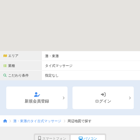
完全個室
半個室あり
ペアルームあり
シャワー室完備
フットバスあり
岩盤浴あり
専用駐車場あり
有資格者在籍
日本人スタッフのみ
女性スタッフのみ
エリア
灘・東灘
スタッフ指名可
Ｗセラピスト
業種
タイ式マッサージ
駅から徒歩5分以内
こだわり条件
指定なし
こだわり条件を変更
新規会員登録
ログイン
閉じる
灘・東灘のタイ古式マッサージ
周辺地図で探す
スマートフォン
パソコン