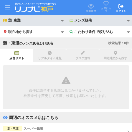
神戸のメンズエステ・マッサージを探すなら
お気に入
り
閲覧履歴
ログイン
灘･東灘
メンズ脱毛
現在地から探す
こだわり条件で絞り込む
こだわり条件で絞り込む
灘・東灘
検索結果 :
0
件
の
メンズ脱毛,ひげ脱毛
店舗リスト
リアルタイム速報
ブログ速報
周辺地図から探す
21時以降も受付
24時以降も受付
初回割引あり
リピーター割引あり
条件に該当する店舗は見つかりませんでした。
検索条件を変更して再度、検索をお願いいたします。
団体割引
ポイントカード有
キャッシュレス決済OK
領収証発行可
周辺のオススメ店はこちら
2名様歓迎
団体様歓迎
灘・東灘
スーパー銭湯