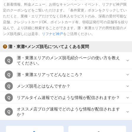
く新着情報、料金メニュー、お得なキャンペーン・イベント、リフナビ神戸限
定のクーポンなどをご覧いただけます。「条件変更」ボタンをクリックしてい
ただくと、業種・エリアだけでなく日本人セラピストのみ、深夜の受付可能な
店舗、クレジットカードOK、ポイントカード有、領収証発行可の店舗等を絞り
込んで、より詳細に検索することができます。灘・東灘エリアの男性歓迎のメ
ンズ脱毛探しには是非、
リフナビ神戸
をご活用ください。
灘・東灘×メンズ脱毛についてよくある質問
灘・東灘エリアのメンズ脱毛紹介ページの使い方を教え
Q
てください。
灘・東灘エリアってどんなところ？
Q
メンズ脱毛とはなんですか？
Q
リアルタイム速報でどのような情報が配信されますか？
Q
オススメ店ブログ速報でどのような情報が配信されます
Q
か？