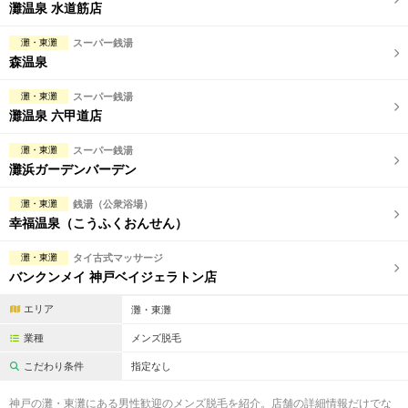
完全個室
半個室あり
灘温泉 水道筋店
ペアルームあり
シャワー室完備
灘・東灘
スーパー銭湯
森温泉
フットバスあり
岩盤浴あり
灘・東灘
スーパー銭湯
専用駐車場あり
有資格者在籍
灘温泉 六甲道店
日本人スタッフのみ
女性スタッフのみ
灘・東灘
スーパー銭湯
灘浜ガーデンバーデン
スタッフ指名可
Ｗセラピスト
灘・東灘
銭湯（公衆浴場）
駅から徒歩5分以内
幸福温泉（こうふくおんせん）
灘・東灘
タイ古式マッサージ
こだわり条件を変更
バンクンメイ 神戸ベイジェラトン店
エリア
灘・東灘
閉じる
業種
メンズ脱毛
こだわり条件
指定なし
神戸の灘・東灘にある男性歓迎のメンズ脱毛を紹介。店舗の詳細情報だけでな