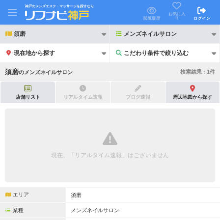
神戸のメンズエステ・マッサージを探すなら
お気に入
り
閲覧履歴
ログイン
須磨
メンズネイルサロン
現在地から探す
こだわり条件で絞り込む
こだわり条件で絞り込む
須磨
検索結果 :
1
件
の
メンズネイルサロン
店舗リスト
リアルタイム速報
ブログ速報
周辺地図から探す
21時以降も受付
24時以降も受付
初回割引あり
リピーター割引あり
現在、「リアルタイム速報」はございません
団体割引
ポイントカード有
キャッシュレス決済OK
領収証発行可
エリア
須磨
2名様歓迎
団体様歓迎
業種
メンズネイルサロン