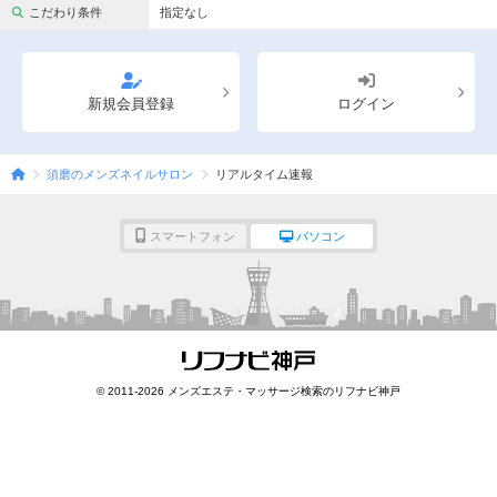
完全個室
半個室あり
こだわり条件
指定なし
ペアルームあり
シャワー室完備
フットバスあり
岩盤浴あり
新規会員登録
ログイン
専用駐車場あり
有資格者在籍
須磨のメンズネイルサロン
リアルタイム速報
日本人スタッフのみ
女性スタッフのみ
スタッフ指名可
Ｗセラピスト
スマートフォン
パソコン
駅から徒歩5分以内
こだわり条件を変更
閉じる
© 2011-2026 メンズエステ・マッサージ検索のリフナビ神戸