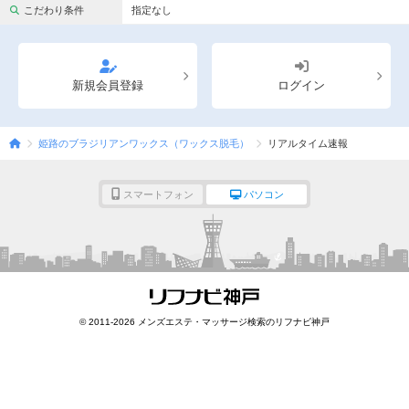
完全個室
半個室あり
こだわり条件
指定なし
ペアルームあり
シャワー室完備
フットバスあり
岩盤浴あり
新規会員登録
ログイン
専用駐車場あり
有資格者在籍
姫路のブラジリアンワックス（ワックス脱毛）
リアルタイム速報
日本人スタッフのみ
女性スタッフのみ
スタッフ指名可
Ｗセラピスト
スマートフォン
パソコン
駅から徒歩5分以内
こだわり条件を変更
閉じる
© 2011-2026 メンズエステ・マッサージ検索のリフナビ神戸