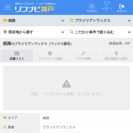
神戸のメンズエステ・マッサージを探すなら
お気に入
り
閲覧履歴
ログイン
姫路
ブラジリアンワックス
現在地から探す
こだわり条件で絞り込む
こだわり条件で絞り込む
姫路
検索結果 :
0
件
の
ブラジリアンワックス（ワックス脱毛）
店舗リスト
リアルタイム速報
ブログ速報
周辺地図から探す
21時以降も受付
24時以降も受付
初回割引あり
リピーター割引あり
現在、「リアルタイム速報」はございません
団体割引
ポイントカード有
キャッシュレス決済OK
領収証発行可
エリア
姫路
2名様歓迎
団体様歓迎
業種
ブラジリアンワックス