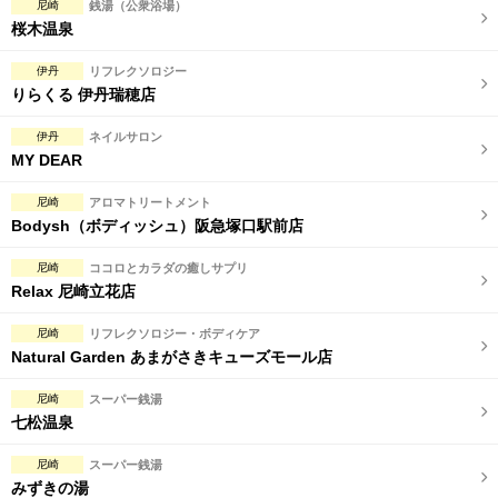
尼崎
銭湯（公衆浴場）
桜木温泉
伊丹
リフレクソロジー
りらくる 伊丹瑞穂店
伊丹
ネイルサロン
MY DEAR
尼崎
アロマトリートメント
Bodysh（ボディッシュ）阪急塚口駅前店
尼崎
ココロとカラダの癒しサプリ
Relax 尼崎立花店
尼崎
リフレクソロジー・ボディケア
Natural Garden あまがさきキューズモール店
尼崎
スーパー銭湯
七松温泉
尼崎
スーパー銭湯
みずきの湯