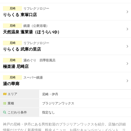
尼崎
リフレクソロジー
りらくる 東塚口店
尼崎
銭湯（公衆浴場）
天然温泉 蓬莱湯（ほうらいゆ）
尼崎
リフレクソロジー
りらくる 武庫の里店
尼崎
湯めぐり 四季彩風呂
極楽湯 尼崎店
尼崎
スーパー銭湯
湯の華廊
エリア
尼崎・伊丹
業種
ブラジリアンワックス
こだわり条件
指定なし
神戸の尼崎・伊丹にある男性歓迎のブラジリアンワックスを紹介。店舗の詳細
情報だけでなく新着情報、料金メニュー、お得なキャンペーン・イベント、リ