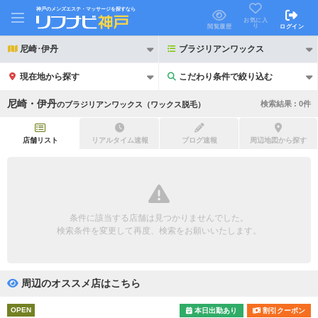
神戸のメンズエステ・マッサージを探すなら
お気に入
り
閲覧履歴
ログイン
尼崎･伊丹
ブラジリアンワックス
現在地から探す
こだわり条件で絞り込む
こだわり条件で絞り込む
尼崎・伊丹
検索結果 :
0
件
の
ブラジリアンワックス（ワックス脱毛）
店舗リスト
リアルタイム速報
ブログ速報
周辺地図から探す
21時以降も受付
24時以降も受付
初回割引あり
リピーター割引あり
条件に該当する店舗は見つかりませんでした。
検索条件を変更して再度、検索をお願いいたします。
団体割引
ポイントカード有
キャッシュレス決済OK
領収証発行可
周辺のオススメ店はこちら
2名様歓迎
団体様歓迎
OPEN
本日出勤あり
割引クーポン