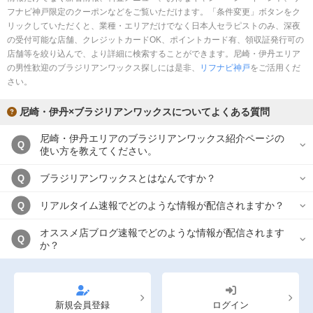
フナビ神戸限定のクーポンなどをご覧いただけます。「条件変更」ボタンをク
リックしていただくと、業種・エリアだけでなく日本人セラピストのみ、深夜
の受付可能な店舗、クレジットカードOK、ポイントカード有、領収証発行可の
店舗等を絞り込んで、より詳細に検索することができます。尼崎・伊丹エリア
の男性歓迎のブラジリアンワックス探しには是非、
リフナビ神戸
をご活用くだ
さい。
尼崎・伊丹×ブラジリアンワックスについてよくある質問
尼崎・伊丹エリアのブラジリアンワックス紹介ページの
Q
使い方を教えてください。
ブラジリアンワックスとはなんですか？
Q
リアルタイム速報でどのような情報が配信されますか？
Q
オススメ店ブログ速報でどのような情報が配信されます
Q
か？
新規会員登録
ログイン