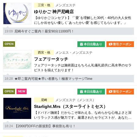
完全個室
半個室あり
三宮・他
メンズエステ
ゆりかご 神戸尼崎店
ペアルームあり
シャワー室完備
【ゆりかごコンセプト】「¨愛¨を理解した30代・40代の大人女性
にしか出せない優しく¨あったかい愛¨を感じてもらいます。」
フットバスあり
岩盤浴あり
19:09
尼崎今すぐご案内！最安90分11000円！
専用駐車場あり
有資格者在籍
OPEN
本日出勤あり
割引クーポン
日本人スタッフのみ
女性スタッフのみ
西宮・他
メンエス・メンズエステ
フェアリータッチ
スタッフ指名可
Ｗセラピスト
フェアリータッチは施術面はもちろん礼儀礼節共に高水準のセラ
ピストを揃えております！
駅から徒歩5分以内
18:28
★即ご案内可能★早い者勝ち！極液マッサージTime
こだわり条件を変更
OPEN
NEW
本日出勤あり
割引クーポン
尼崎
メンズエステ（メンエス）
閉じる
Starlight.Mrs（スターライトミセス）
【ドバドバ施術】だからこそ味わえる、なめらかな心地よさと深
いリラックス感が魅力です。厳選されたセラピストが、あなただ
けの特別な時間を演出。尼崎エリアでワンランク上の癒しをお探
18:24
【2000円OFFの新規割】事前割も有り！
しなら、ぜひ。