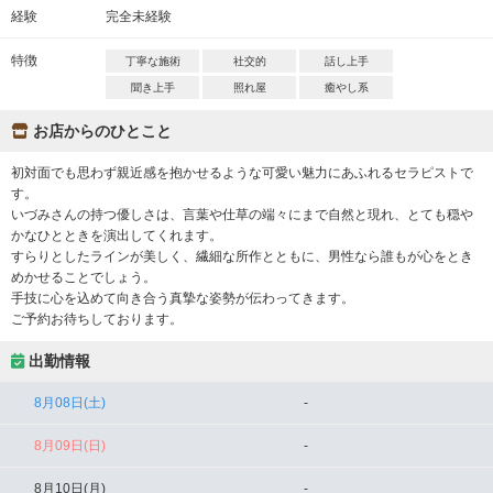
経験
完全未経験
特徴
丁寧な施術
社交的
話し上手
聞き上手
照れ屋
癒やし系
お店からのひとこと
初対面でも思わず親近感を抱かせるような可愛い魅力にあふれるセラピストで
す。
いづみさんの持つ優しさは、言葉や仕草の端々にまで自然と現れ、とても穏や
かなひとときを演出してくれます。
すらりとしたラインが美しく、繊細な所作とともに、男性なら誰もが心をとき
めかせることでしょう。
手技に心を込めて向き合う真摯な姿勢が伝わってきます。
ご予約お待ちしております。
出勤情報
8月08日(土)
-
8月09日(日)
-
8月10日(月)
-