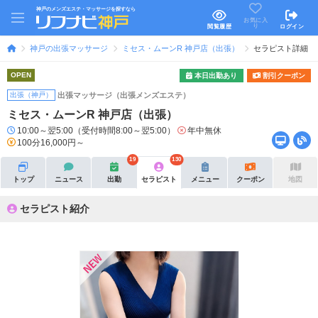
神戸のメンズエステ・マッサージを探すなら
お気に入
り
閲覧履歴
ログイン
神戸の出張マッサージ
ミセス・ムーンR 神戸店（出張）
セラピスト詳細
OPEN
本日出勤あり
割引クーポン
出張（神戸）
出張マッサージ（出張メンズエステ）
ミセス・ムーンR 神戸店（出張）
10:00～翌5:00（受付時間8:00～翌5:00）
年中無休
100分16,000円～
19
130
トップ
ニュース
出勤
セラピスト
メニュー
クーポン
地図
セラピスト紹介