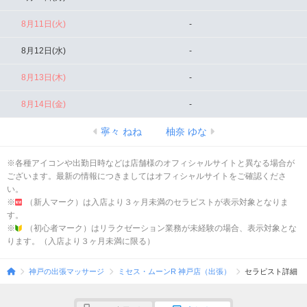
8月11日(火)
-
8月12日(水)
-
8月13日(木)
-
8月14日(金)
-
寧々 ねね
柚奈 ゆな
※各種アイコンや出勤日時などは店舗様のオフィシャルサイトと異なる場合が
ございます。最新の情報につきましてはオフィシャルサイトをご確認くださ
い。
※
（新人マーク）は入店より３ヶ月未満のセラピストが表示対象となりま
す。
※
（初心者マーク）はリラクゼーション業務が未経験の場合、表示対象とな
ります。（入店より３ヶ月未満に限る）
神戸の出張マッサージ
ミセス・ムーンR 神戸店（出張）
セラピスト詳細