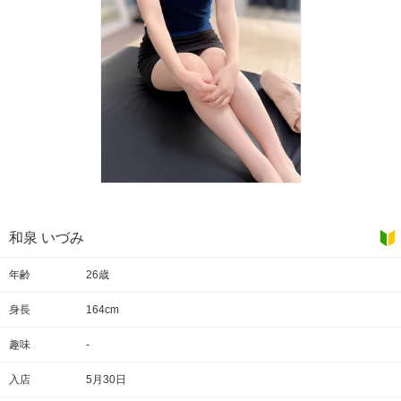
和泉 いづみ
年齢
26歳
身長
164cm
趣味
-
入店
5月30日