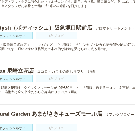
ドケア・フットケアに特化したネイルサロンです。深爪、巻き爪、噛み癖など、爪にコンプ
。当スタッフがお客様と一緒に爪の悩みの解決を目指します。
odysh（ボディッシュ）阪急塚口駅前店
アロマトリートメント・
オフィシャルサイト
ブログ
dysh 阪急塚口駅前店は、「いつでもどこでも気軽に」がコンセプト駅から徒歩5分以内の
展開中です。通いやすい価格設定で本格的な施術を受けられる点も魅力的
lax 尼崎立花店
ココロとカラダの癒しサプリ・尼崎
オフィシャルサイト
ブログ
lax 尼崎立花店は、クイックマッサージが10分880円～と、「気軽に通えるサロン」を実現
す。施術室は全て個室だから心身共にリラックス可能！
tural Garden あまがさきキューズモール店
リフレクソロジー
オフィシャルサイト
ブログ