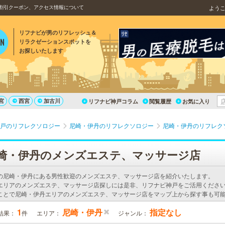
割引クーポン、アクセス情報について
よう
リフナビが男のリフレッシュ＆
リラクゼーションスポットを
お探しいたします
宮
西宮
加古川
リフナビ神戸コラム
閲覧履歴
お気に入り
戸のリフレクソロジー
尼崎・伊丹のリフレクソロジー
尼崎・伊丹のリフレク
崎・伊丹のメンズエステ、マッサージ店
の尼崎・伊丹にある男性歓迎のメンズエステ、マッサージ店を紹介いたします。
エリアのメンズエステ、マッサージ店探しには是非、リフナビ神戸をご活用ください
ことで尼崎・伊丹エリアのメンズエステ、マッサージ店をマップ上から探す事も可
1
尼崎・伊丹
指定なし
結果：
件
エリア：
ジャンル：