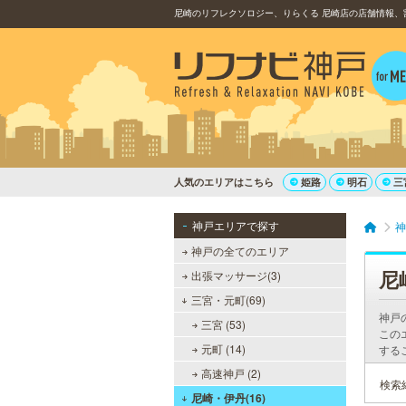
尼崎のリフレクソロジー、りらくる 尼崎店の店舗情報、
人気のエリアはこちら
姫路
明石
三
神戸エリアで探す
神
神戸の全てのエリア
尼
出張マッサージ(3)
三宮・元町(69)
神戸
三宮 (53)
この
元町 (14)
する
高速神戸 (2)
検索
尼崎・伊丹(16)