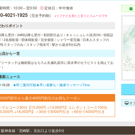
業時間：10:00～翌3:00
定休日：年中無休
0-4021-1925
（完全予約制）
※リフナビを見たと言うとスムーズです
だわりポイント
以降も受付 / 24時以降も受付 / 初回割引あり / キャッシュレス決済OK / 領収証
 / 2名様歓迎 / 団体様歓迎 / 完全個室 / シャワー室完備 / 日本人スタッフの
 女性スタッフのみ / スタッフ指名可 / 駅から徒歩5分以内
お店から一言
アリータッチは施術面はもちろん礼儀礼節共に高水準のセラピストを揃えてお
す！
最新ニュース
9 18:28
★即ご案内可能★早い者勝ち！極液マッサージTime
2000円割引から最大4000円割引のお得なクーポン
オ
ーマルコース90分【15,000円→13,000円】エレガントコース100分
0,000円→18,000円】＋30分で3000円引き ＋60分で4000円引き
 / 阪神各線「尼崎駅」北出口より徒歩5分