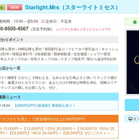
Starlight.Mrs（スターライトミセス）
EN
NEW
業時間：10:00～翌5:00
定休日：不定休
0-9505-4567
（完全予約制）
※リフナビを見たと言うとスムーズです
だわりポイント
以降も受付 / 24時以降も受付 / 初回割引あり / リピーター割引あり / キャッシュ
済OK / 領収証発行可 / 2名様歓迎 / 団体様歓迎 / 完全個室 / シャワー室完
 日本人スタッフのみ / 女性スタッフのみ / スタッフ指名可 / 駅から徒歩5分以内
お店から一言
バドバ施術】だからこそ味わえる、なめらかな心地よさと深いリラックス感が
です。厳選されたセラピストが、あなただけの特別な時間を演出。尼崎エリア
ンランク上の癒しをお探しなら、ぜひ。
最新ニュース
9 18:24
【2000円OFFの新規割】事前割も有り！
オ
「リフナビを見た」で新規様90分以上2,000円OFF!!
分 15,000円⇒【13,000円】120分 20,000円⇒【18,000円】150分 25,
0円⇒【23,000円】180分 30,000円⇒【28,000円】ぜひこのチャンス
お見逃しなく！