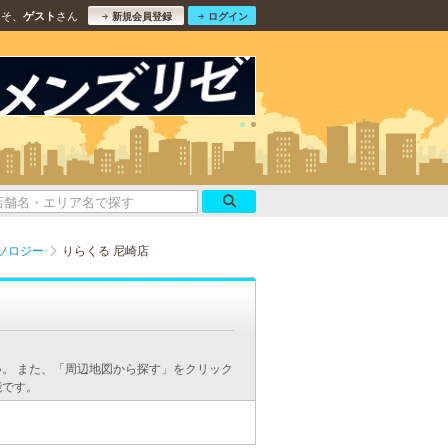
こそ、
さん
ゲスト
新規会員登録
ログイン
ソロジー
りらくる 尼崎店
。 また、「周辺地図から探す」をクリック
能です。