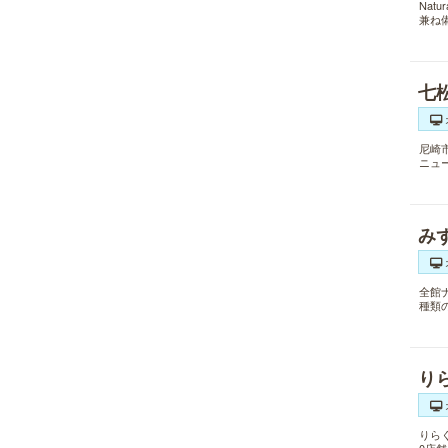
Nat
兼ね
七
尼崎
ニュ
み
全館
種類
り
りら