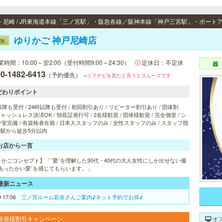
ゆりかご 神戸尼崎店
EN
業時間：10:00～翌2:00（受付時間9:00～24:30）
定休日：不定休
0-1482-6413
（予約優先）
※リフナビを見たと言うとスムーズです
だわりポイント
以降も受付 / 24時以降も受付 / 初回割引あり / リピーター割引あり / 団体割
 キャッシュレス決済OK / 領収証発行可 / 2名様歓迎 / 団体様歓迎 / 完全個室 / シ
室完備 / 有資格者在籍 / 日本人スタッフのみ / 女性スタッフのみ / スタッフ指
/ 駅から徒歩5分以内
お店から一言
りかごコンセプト】「¨愛¨を理解した30代・40代の大人女性にしか出せない優
¨あったかい愛¨を感じてもらいます。」
最新ニュース
9 17:06
三ノ宮ルーム彩奈さんご案内♪ネット予約でお得♪
新規様割引キャンペーン
オ