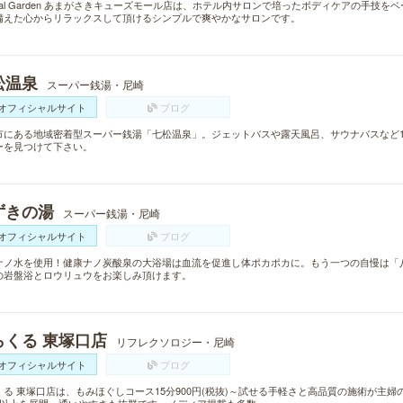
ural Garden あまがさきキューズモール店は、ホテル内サロンで培ったボディケアの手
備えた心からリラックスして頂けるシンプルで爽やかなサロンです。
松温泉
スーパー銭湯・尼崎
オフィシャルサイト
ブログ
市にある地域密着型スーパー銭湯「七松温泉」。ジェットバスや露天風呂、サウナバスなど1
ーを見つけて下さい。
ずきの湯
スーパー銭湯・尼崎
オフィシャルサイト
ブログ
ナノ水を使用！健康ナノ炭酸泉の大浴場は血流を促進し体ポカポカに。もう一つの自慢は「
の岩盤浴とロウリュウをお楽しみ頂けます。
らくる 東塚口店
リフレクソロジー・尼崎
オフィシャルサイト
ブログ
くる 東塚口店は、もみほぐしコース15分900円(税抜)～試せる手軽さと高品質の施術が主