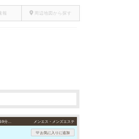
速報
周辺地図から探す
。
西宮・尼崎・明石・姫路 / 阪神本線「西宮駅」より徒歩5分・阪神各線「尼崎駅」より徒歩9分・JR山陽本線「明石駅」より徒歩8分・JR各線「姫路駅」より徒歩5分
メンエス・メンズエステ
お気に入りに追加