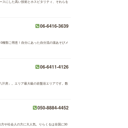
技をベースにした高い技術とホスピタリティ、それらを
06-6416-3639
0種類ご用意！自分にあった自分流の湯あそびメ
06-6411-4126
八汗房」。エリア最大級の岩盤浴エリアです。数
050-8884-4452
婦の方や社会人の方に大人気。りらくるは全国に30