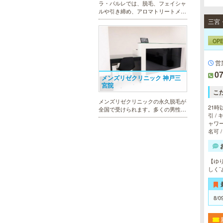
ラ・パルレでは、脱毛、フェイシャ
ルや引き締め、アロマトリートメン
ト、本格的なダイエットコース等、
幅広いメニューでお客様の美を応
援。初めてで不安という方には、初
OP
回限定体験コースも多数取り揃えて
おります。
営
07
メンズリゼクリニック 神戸三
宮院
こ
メンズリゼクリニックの永久脱毛が
21時
全国で受けられます。多くの男性患
引 /
者様にご支持頂き、新宿1院から始
ャワー
まったメンズリゼクリニックが、現
名可 
在では提携院含め全国10院を展開す
るクリニックになりました。
【ゆ
しく
MEN’S TBC ミント神戸三宮店
8/0
メンズTBCは、ヒゲ脱毛やからだ脱
毛、ボディ引き締め、フェイシャル
等、清潔感を保ちたい方や、お手入