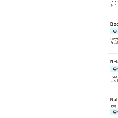
ハン
さい
B
Bo
市に
Re
Re
しま
Na
尼崎