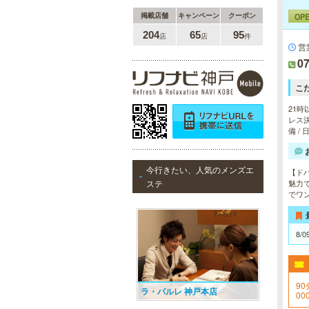
OP
掲載店舗
キャンペーン
クーポン
204
65
95
店
店
件
営
07
こ
21時
レス決
備 /
今行きたい、人気のメンズエ
【ド
ステ
魅力
でワ
8/0
90
ラ・パルレ 神戸本店
00
を