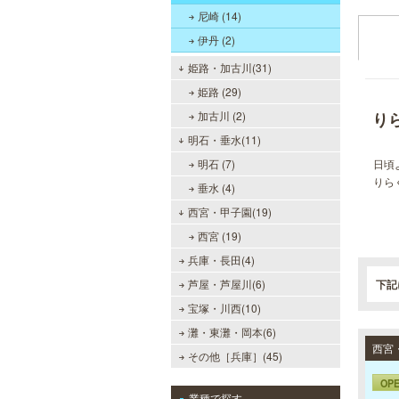
尼崎 (14)
伊丹 (2)
姫路・加古川(31)
姫路 (29)
加古川 (2)
り
明石・垂水(11)
明石 (7)
日頃
りら
垂水 (4)
西宮・甲子園(19)
西宮 (19)
兵庫・長田(4)
芦屋・芦屋川(6)
下記
宝塚・川西(10)
灘・東灘・岡本(6)
その他［兵庫］(45)
OP
業種で探す