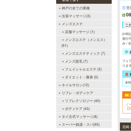
営
神戸の全ての業種
08
出張マッサージ(3)
メンズエステ
こ
店舗マッサージ (1)
21時
発行可
メンズエステ（メンエス）
み /
(61)
メンズエステティック (7)
フェ
メンズ脱毛 (7)
りま
フェイシャルエステ (5)
ダイエット・痩身 (5)
8/0
ネイルサロン(12)
リフレ・ボディケア
リフレクソロジー (40)
ノ
【2
ボディケア (43)
タイ古式マッサージ(8)
スーパー銭湯・スパ(65)
尼崎