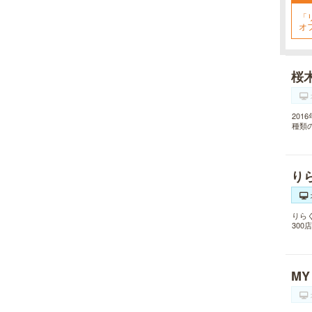
れを楽に済ませたい方を全力でサポ
ート致します。各種体験コースもご
「
用意し、お待ちしております。
オ
桜
20
種類
り
りら
30
MY