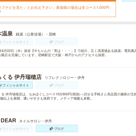
リフナビを見た」とお伝え下さい。新規様の場合は全コース1,000円
フ
木温泉
銭湯（公衆浴場）・尼崎
オフィシャルサイト
ブログ
16年6月22日（水）放送【今ちゃんの「実は・・・」】で紹介。広く清潔感ある銭湯。電気
の風呂を完備しています。尼崎駅近で大阪・神戸からのアクセスも抜群。
らくる 伊丹瑞穂店
リフレクソロジー・伊丹
オフィシャルサイト
ブログ
くる 伊丹瑞穂店は、もみほぐしコース15分900円(税抜)～試せる手軽さと高品質の施術が
0店舗以上を展開、通いやすさも抜群です。メディア掲載も多数。
 DEAR
ネイルサロン・伊丹
オフィシャルサイト
ブログ