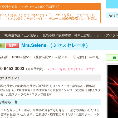
【全員が対象！！:全コース1,000円OFF！】
覧いただきありがとうございます♪「リフナビを見た」とお伝えくだ
オ
い。こちらお伝えいただくだけで、全コース1000円割引でのご対応♪
ひご利用お待ちしております♪※適応はフリーでのご予約のみとなって
ります。
Mrs.Selene.（ミセスセレーネ）
EN
NEW
業時間：10:00～翌5:00（受付時間9:00～翌3:50）
定休日：年中無
0-9453-3003
（完全予約制）
※リフナビを見たと言うとスムーズです
だわりポイント
以降も受付 / 24時以降も受付 / 初回割引あり / リピーター割引あり / 団体割
 領収証発行可 / 2名様歓迎 / 団体様歓迎 / 完全個室 / シャワー室完備 / 日本人スタ
み / 女性スタッフのみ / スタッフ指名可
お店から一言
レベルなセラピスト達が、最高級のおもてなしを行い、必ずや満足いただける
。空間をお届けいたします。ご新規様・顧客様に向けた様々な割引クーポンを