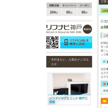
三宮
掲載店舗
キャンペーン
クーポン
OP
204
65
95
店
店
件
営
08
こ
21時
引 /
室 /
ッフ指
今行きたい、人気のメンズエ
ステ
お仕
エス
エス
8/0
メンズリゼクリニック 神戸三
宮院