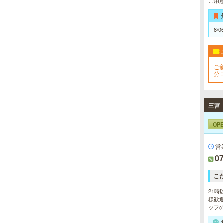
ご用
8/0
ご
分
初
OP
営
07
こ
21時
様歓迎
ッフの