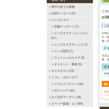
OP
神戸の全ての業種
営
出張マッサージ(3)
08
メンズエステ
こ
店舗マッサージ (1)
メンズエステ（メンエス）
21時
引 /
(61)
籍 /
メンズエステティック (7)
メンズ脱毛 (7)
当店
フェイシャルエステ (5)
激・
ダイエット・痩身 (5)
ネイルサロン(12)
8/0
リフレ・ボディケア
リフレクソロジー (40)
ボディケア (43)
60
→
タイ古式マッサージ(8)
す
か
スーパー銭湯・スパ(65)