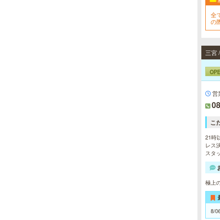
れを楽に済ませたい方を全力でサポ
ート致します。各種体験コースもご
全
用意し、お待ちしております。
の
OP
営
08
こ
21時
レス決
スタッ
極上
8/0