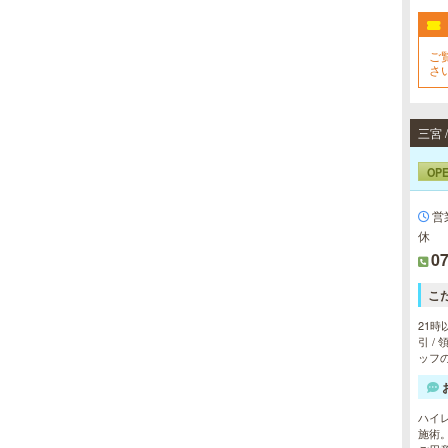
ご
さ
ぜ
お
OP
営
休
07
こ
21時
引 /
ッフの
ハイ
施術