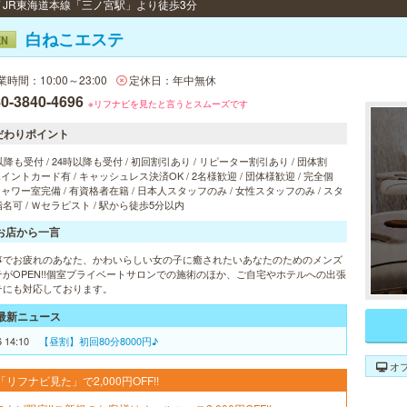
 / JR東海道本線「三ノ宮駅」より徒歩3分
白ねこエステ
EN
業時間：10:00～23:00
定休日：年中無休
0-3840-4696
※リフナビを見たと言うとスムーズです
だわりポイント
以降も受付 / 24時以降も受付 / 初回割引あり / リピーター割引あり / 団体割
 ポイントカード有 / キャッシュレス決済OK / 2名様歓迎 / 団体様歓迎 / 完全個
 シャワー室完備 / 有資格者在籍 / 日本人スタッフのみ / 女性スタッフのみ / スタ
名可 / Ｗセラピスト / 駅から徒歩5分以内
お店から一言
事でお疲れのあなた、かわいらしい女の子に癒されたいあなたのためのメンズ
テがOPEN!!個室プライベートサロンでの施術のほか、ご自宅やホテルへの出張
テにも対応しております。
最新ニュース
6 14:10
【昼割】初回80分8000円♪
オ
「リフナビ見た」で2,000円OFF!!