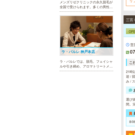
リ
メンズリゼクリニックの永久脱毛が
全国で受けられます。多くの男性患
者様にご支持頂き、新宿1院から始
まったメンズリゼクリニックが、現
在では提携院含め全国10院を展開す
るクリニックになりました。
OP
営
07
ラ・パルレ 神戸本店
ラ・パルレでは、脱毛、フェイシャ
こ
ルや引き締め、アロマトリートメン
ト、本格的なダイエットコース等、
21時
幅広いメニューでお客様の美を応
迎 /
援。初めてで不安という方には、初
み /
回限定体験コースも多数取り揃えて
おります。
選び
間。
MEN’S TBC ミント神戸三宮店
メンズTBCは、ヒゲ脱毛やからだ脱
8/0
毛、ボディ引き締め、フェイシャル
等、清潔感を保ちたい方や、お手入