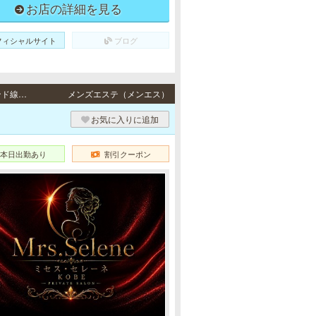
お店の詳細を見る
フィシャルサイト
ブログ
三宮 / JR東海道本線「三ノ宮駅」・阪急各線／阪神本線「神戸三宮駅」・ポートアイランド線「三宮駅」・地下鉄各線「三宮駅」より徒歩5分
メンズエステ（メンエス）
お気に入りに追加
本日出勤あり
割引クーポン