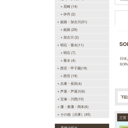
尼崎 (14)
伊丹 (2)
姫路・加古川(31)
姫路 (29)
加古川 (2)
SO
明石・垂水(11)
明石 (7)
日頃
垂水 (4)
SO
西宮・甲子園(19)
西宮 (19)
兵庫・長田(4)
芦屋・芦屋川(6)
下記
宝塚・川西(10)
灘・東灘・岡本(6)
その他［兵庫］(45)
業種で探す