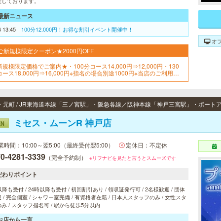
意しております。
最新ニュース
6 13:45
100分12.000円！お得な割引イベント開催中！
オ
ご新規様限定クーポン★2000円OFF
新規様限定価格でご案内★・100分コース14,000円⇒12,000円・130
コース18,000円⇒16,000円※指名の場合別途1000円※当店のご利用が
めてのお客様が対象です。
ミセス・ムーンR 神戸店
EN
業時間：10:00～翌5:00（最終受付翌5:00）
定休日：不定休
0-4281-3339
（完全予約制）
※リフナビを見たと言うとスムーズです
だわりポイント
以降も受付 / 24時以降も受付 / 初回割引あり / 領収証発行可 / 2名様歓迎 / 団体
 / 完全個室 / シャワー室完備 / 有資格者在籍 / 日本人スタッフのみ / 女性スタ
み / スタッフ指名可 / 駅から徒歩5分以内
お店から一言