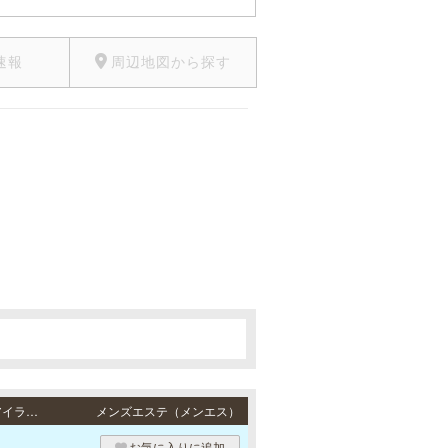
速報
周辺地図から探す
。
三宮・姫路 / JR東海道本線「三ノ宮駅」・阪急各線／阪神本線「神戸三宮駅」・ポートアイランド線「三宮駅」・地下鉄各線「三宮駅」より徒歩5分・JR各線「姫路駅」より徒歩10分
メンズエステ（メンエス）
お気に入りに追加