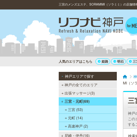
三宮のメンズエステ、SORAMIMI（ソラミミ）の店舗
人気のエリアはこちら
姫路
明石
三
神戸エリアで探す
神
MI（ソ
神戸の全てのエリア
出張マッサージ(3)
三
三宮・元町(69)
三宮 (53)
神戸
元町 (14)
この
する
高速神戸 (2)
尼崎・伊丹(16)
検索