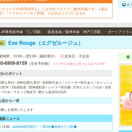
オ
てのコース1000円OFFもしくは10分プラスでご案内可能です。※電話
際に『リフナビクーポン利用』とお伝えくださいませ♪
Exe Rouge（エグゼルージュ）
EN
業時間：10:00～翌5:00（最終受付）
定休日：不定休
0-6909-8159
（完全予約制）
※リフナビを見たと言うとスムーズです
だわりポイント
以降も受付 / 24時以降も受付 / 初回割引あり / リピーター割引あり / キャッシュ
済OK / 2名様歓迎 / 団体様歓迎 / シャワー室完備 / 日本人スタッフのみ / 女性
フのみ / スタッフ指名可 / 駅から徒歩5分以内
お店から一言
の癒しを提供いたします
最新ニュース
6 13:56
MAX6000円割引！！即4名◆激得ゲリラ割◆