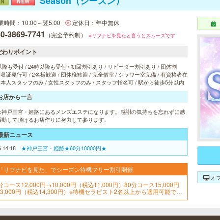
Season（シーズン）
EN
NEW
業時間：10:00～翌5:00
定休日：年中無休
0-3869-7741
（完全予約制）
※リフナビを見たと言うとスムーズです
だわりポイント
以降も受付 / 24時以降も受付 / 初回割引あり / リピーター割引あり / 団体割
 領収証発行可 / 2名様歓迎 / 団体様歓迎 / 完全個室 / シャワー室完備 / 有資格者在
 日本人スタッフのみ / 女性スタッフのみ / スタッフ指名可 / 駅から徒歩5分以内
お店から一言
は神戸三宮・姫路にあるメンズエステになります。感謝の気持ちを忘れずに感
感動して頂けるお店作りに努力して参ります。
最新ニュース
6 14:18
★神戸三宮・姫路★60分10000円★
「リフナビを見た」でシーズン待機フリー割引開催
オ
分コース12,000円→10,000円（税込11,000円）80分コース15,000円
13,000円（税込14,300円）※待機セラピスト2名以上から適用可能で
。※待機状況確認後のフリーのご案内はございません。※お電話頂いて
ら1時間以内のご案内になります。