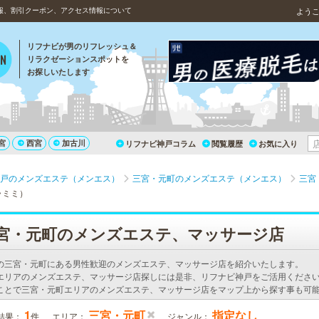
情報、割引クーポン、アクセス情報について
よう
リフナビが男のリフレッシュ＆
リラクゼーションスポットを
お探しいたします
宮
西宮
加古川
リフナビ神戸コラム
閲覧履歴
お気に入り
戸のメンズエステ（メンエス）
三宮・元町のメンズエステ（メンエス）
三宮
ラミミ）
宮・元町のメンズエステ、マッサージ店
の三宮・元町にある男性歓迎のメンズエステ、マッサージ店を紹介いたします。
エリアのメンズエステ、マッサージ店探しには是非、リフナビ神戸をご活用ください
ことで三宮・元町エリアのメンズエステ、マッサージ店をマップ上から探す事も可
1
三宮・元町
指定なし
結果：
件
エリア：
ジャンル：