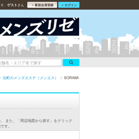
こそ、
さん
ゲスト
新規会員登録
ログイン
・元町のメンズエステ（メンエス）
SORAMI
。 また、「周辺地図から探す」をクリック
能です。