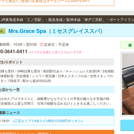
フナビ限定!!ご新規のお客様はオールコース2,000円OFF!!
Mrs.Grace Spa（ミセスグレイススパ）
EN
業時間：10:00～翌3:00
定休日：不定休
0-3641-0411
※リフナビを見たと言うとスムーズです
だわりポイント
以降も受付 / 24時以降も受付 / 初回割引あり / キャッシュレス決済OK / 2名様歓
 団体様歓迎 / 完全個室 / シャワー室完備 / 日本人スタッフのみ / 女性スタッフの
 スタッフ指名可 / 駅から徒歩5分以内
お店から一言
抜かれたアロマオイルと、経験豊かなセラピストの手技が織りなす至福の時
完全個室の上質な空間で、日常の喧騒を忘れるひとときをお過ごしください。
最新ニュース
6 14:01
※三宮エリアで4名スグ※90分13,000円ポッキリ※
新規様割引キャンペーン開催中！