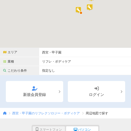
完全個室
半個室あり
ペアルームあり
シャワー室完備
フットバスあり
岩盤浴あり
専用駐車場あり
有資格者在籍
日本人スタッフのみ
女性スタッフのみ
エリア
西宮・甲子園
スタッフ指名可
Ｗセラピスト
業種
リフレ・ボディケア
駅から徒歩5分以内
こだわり条件
指定なし
こだわり条件を変更
新規会員登録
ログイン
閉じる
西宮・甲子園のリフレクソロジー・ボディケア
周辺地図で探す
スマートフォン
パソコン