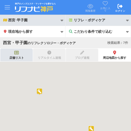
神戸のメンズエステ・マッサージを探すなら
お気に入
り
閲覧履歴
ログイン
西宮･甲子園
リフレ・ボディケア
現在地から探す
こだわり条件で絞り込む
こだわり条件で絞り込む
西宮・甲子園
検索結果 :
7
件
の
リフレクソロジー・ボディケア
店舗リスト
リアルタイム速報
ブログ速報
周辺地図から探す
21時以降も受付
24時以降も受付
初回割引あり
リピーター割引あり
団体割引
ポイントカード有
キャッシュレス決済OK
領収証発行可
2名様歓迎
団体様歓迎