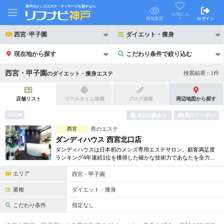
神戸のメンズエステ・マッサージを探すなら
お気に入
り
閲覧履歴
ログイン
西宮･甲子園
ダイエット・痩身
現在地から探す
こだわり条件で絞り込む
こだわり条件で絞り込む
西宮・甲子園
検索結果 :
1
件
の
ダイエット・痩身エステ
店舗リスト
リアルタイム速報
ブログ速報
周辺地図から探す
OPEN
本日出勤あり
割引クーポン
21時以降も受付
西宮
男のエステ
24時以降も受付
ダンディハウス 西宮北口店
初回割引あり
リピーター割引あり
ダンディハウスは日本初のメンズ専用エステサロン。顧客満足度
ランキング4年連続1位を獲得した確かな技術力であなたを全力サ
ポート致します。エステが初めてという方にも安心の各種体験コ
団体割引
ポイントカード有
エリア
ースも取り揃えています。
西宮・甲子園
キャッシュレス決済OK
領収証発行可
業種
ダイエット・痩身
こだわり条件
指定なし
2名様歓迎
団体様歓迎