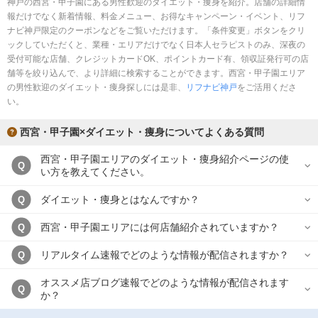
神戸の西宮・甲子園にある男性歓迎のダイエット・痩身を紹介。店舗の詳細情
完全個室
半個室あり
報だけでなく新着情報、料金メニュー、お得なキャンペーン・イベント、リフ
ナビ神戸限定のクーポンなどをご覧いただけます。「条件変更」ボタンをクリ
ペアルームあり
シャワー室完備
ックしていただくと、業種・エリアだけでなく日本人セラピストのみ、深夜の
受付可能な店舗、クレジットカードOK、ポイントカード有、領収証発行可の店
フットバスあり
岩盤浴あり
舗等を絞り込んで、より詳細に検索することができます。西宮・甲子園エリア
の男性歓迎のダイエット・痩身探しには是非、
専用駐車場あり
有資格者在籍
リフナビ神戸
をご活用くださ
い。
日本人スタッフのみ
女性スタッフのみ
西宮・甲子園×ダイエット・痩身についてよくある質問
スタッフ指名可
Ｗセラピスト
西宮・甲子園エリアのダイエット・痩身紹介ページの使
Q
駅から徒歩5分以内
い方を教えてください。
ダイエット・痩身とはなんですか？
Q
こだわり条件を変更
西宮・甲子園エリアには何店舗紹介されていますか？
Q
閉じる
リアルタイム速報でどのような情報が配信されますか？
Q
オススメ店ブログ速報でどのような情報が配信されます
Q
か？