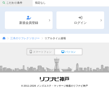
完全個室
半個室あり
こだわり条件
指定なし
ペアルームあり
シャワー室完備
フットバスあり
岩盤浴あり
新規会員登録
ログイン
専用駐車場あり
有資格者在籍
三木のリフレクソロジー
リアルタイム速報
日本人スタッフのみ
女性スタッフのみ
スタッフ指名可
Ｗセラピスト
スマートフォン
パソコン
駅から徒歩5分以内
こだわり条件を変更
閉じる
© 2011-2026 メンズエステ・マッサージ検索のリフナビ神戸