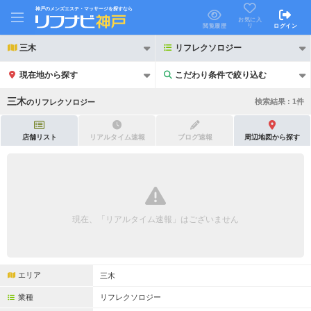
神戸のメンズエステ・マッサージを探すなら
お気に入
り
閲覧履歴
ログイン
三木
リフレクソロジー
現在地から探す
こだわり条件で絞り込む
こだわり条件で絞り込む
三木
検索結果 :
1
件
の
リフレクソロジー
店舗リスト
リアルタイム速報
ブログ速報
周辺地図から探す
21時以降も受付
24時以降も受付
初回割引あり
リピーター割引あり
現在、「リアルタイム速報」はございません
団体割引
ポイントカード有
キャッシュレス決済OK
領収証発行可
エリア
三木
2名様歓迎
団体様歓迎
業種
リフレクソロジー