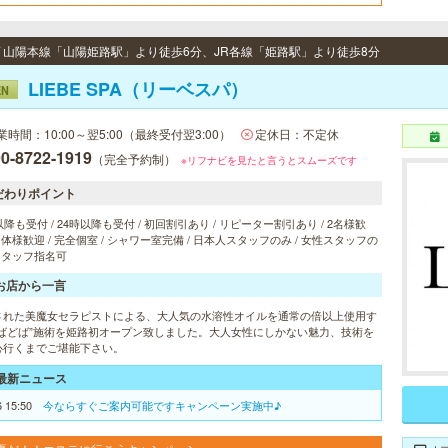
 / 山陽本線「山陽姫路駅」より徒歩6分、JR各線「姫路駅」より徒歩8分
LIEBE SPA（リーベスパ）
EN
業時間：10:00～翌5:00（最終受付翌3:00）
定休日：不定休
0-8722-1919
（完全予約制）
※リフナビを見たと言うとスムーズです
だわりポイント
以降も受付 / 24時以降も受付 / 初回割引あり / リピーター割引あり / 2名様歓
 団体様歓迎 / 完全個室 / シャワー室完備 / 日本人スタッフのみ / 女性スタッフの
 スタッフ指名可
お店から一言
された美魔女セラピストによる、大人気の水溶性オイルを通常の倍以上使用す
どばどば”施術を姫路初オープン致しました。大人女性にしかない魅力、技術を
心行くまでご堪能下さい。
最新ニュース
6 15:50
今ならすぐご案内可能ですキャンペーン実施中♪