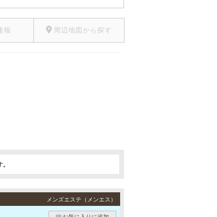
速報
周辺地図から探す
す。
メンズエステ（メンエス）
お気に入りに追加