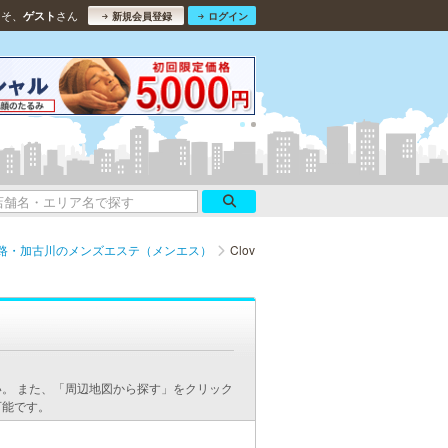
こそ、
さん
ゲスト
新規会員登録
ログイン
路・加古川のメンズエステ（メンエス）
Clov
。 また、「周辺地図から探す」をクリック
可能です。