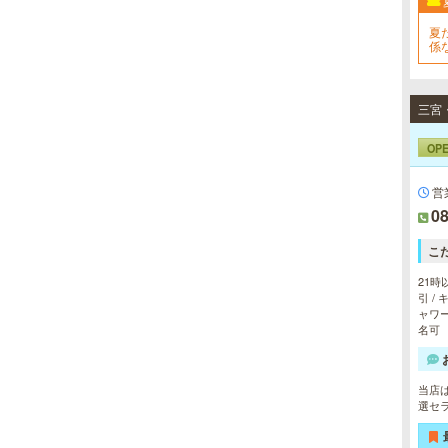
幅広いメニューでお客様の美を応
援。初めてで不安という方には、初
夏
回限定体験コースも多数取り揃えて
係
おります。
く
OP
営
08
こ
21時
引 /
ャワー
名可
当店は
選セ