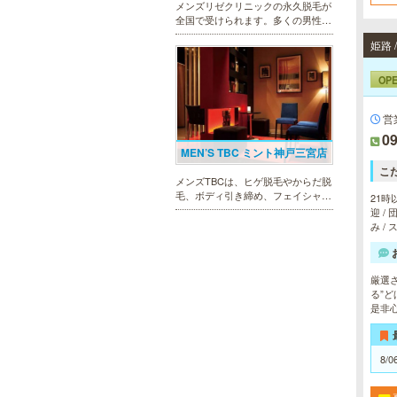
メンズリゼクリニックの永久脱毛が
全国で受けられます。多くの男性患
者様にご支持頂き、新宿1院から始
姫路
まったメンズリゼクリニックが、現
在では提携院含め全国10院を展開す
るクリニックになりました。
OP
営
09
MEN’S TBC ミント神戸三宮店
こ
メンズTBCは、ヒゲ脱毛やからだ脱
毛、ボディ引き締め、フェイシャル
21時
等、清潔感を保ちたい方や、お手入
迎 /
れを楽に済ませたい方を全力でサポ
み /
ート致します。各種体験コースもご
用意し、お待ちしております。
厳選
る”
是非
ラ・パルレ 神戸本店
ラ・パルレでは、脱毛、フェイシャ
8/0
ルや引き締め、アロマトリートメン
ト、本格的なダイエットコース等、