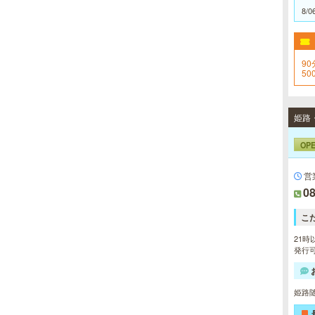
8/0
90
5
オ
姫路
OP
営
08
こ
21時
発行可
姫路