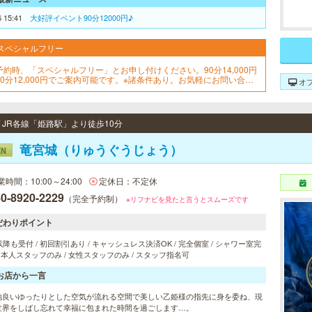
6 15:41
大好評イベント90分12000円♪
スペシャルフリー
予約時、「スペシャルフリー」とお申し付けください。90分14,000円
90分12,000円でご案内可能です。※諸条件あり。お気軽にお問い合せ
オ
ださいませ！
/ JR各線「姫路駅」より徒歩10分
竜宮城（りゅうぐうじょう）
EN
業時間：10:00～24:00
定休日：不定休
0-8920-2229
（完全予約制）
※リフナビを見たと言うとスムーズです
だわりポイント
以降も受付 / 初回割引あり / キャッシュレス決済OK / 完全個室 / シャワー室完
 日本人スタッフのみ / 女性スタッフのみ / スタッフ指名可
お店から一言
地良いゆったりとした空気が流れる空間で美しい乙姫様の指先に身を委ね、現
世界をしばし忘れて幸福に包まれた時間を過ごします…。