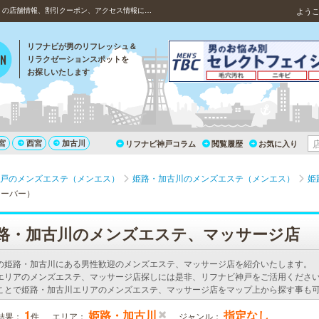
姫路のメンズエステ（メンエス）、Clover（クローバー）の店舗情報、割引クーポン、アクセス情報について
よう
リフナビが男のリフレッシュ＆
リラクゼーションスポットを
お探しいたします
宮
西宮
加古川
リフナビ神戸コラム
閲覧履歴
お気に入り
戸のメンズエステ（メンエス）
姫路・加古川のメンズエステ（メンエス）
姫
ローバー）
路・加古川のメンズエステ、マッサージ店
の姫路・加古川にある男性歓迎のメンズエステ、マッサージ店を紹介いたします。
エリアのメンズエステ、マッサージ店探しには是非、リフナビ神戸をご活用ください
ことで姫路・加古川エリアのメンズエステ、マッサージ店をマップ上から探す事も
1
姫路・加古川
指定なし
結果：
件
エリア：
ジャンル：