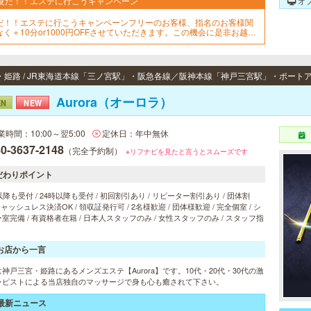
夏だ！！エステに行こうキャンペーン
オ
だ！！エステに行こうキャンペーンフリーのお客様、指名のお客様関
なく＋10分or1000円OFFさせていただきます。この機会に是非お越し
ださい！
Aurora（オーロラ）
EN
NEW
業時間：10:00～翌5:00
定休日：年中無休
0-3637-2148
（完全予約制）
※リフナビを見たと言うとスムーズです
だわりポイント
以降も受付 / 24時以降も受付 / 初回割引あり / リピーター割引あり / 団体割
 キャッシュレス決済OK / 領収証発行可 / 2名様歓迎 / 団体様歓迎 / 完全個室 / シ
室完備 / 有資格者在籍 / 日本人スタッフのみ / 女性スタッフのみ / スタッフ指
お店から一言
神戸三宮・姫路にあるメンズエステ【Aurora】です。10代・20代・30代の激
ラピストによる当店独自のマッサージで身も心も癒されて下さい。
最新ニュース