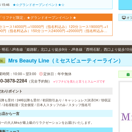
6 15:46
★☆グランドオープンイベント★☆
「リフナビ限定」★グランドオープンイベント★
オ
分コース14000円→10000円（指名料込み）120分コース19000円→1
000円（指名料込み）150分コース24000円→20000円（指名料込み）
プションディープリンパ無料
・明石 / JR各線「姫路駅」北口より徒歩9分・JR各線「西明石駅」西口より徒歩10
Mrs Beauty Line（ミセスビューティーライン）
EN
業時間：10:00～翌3:00
定休日：年中無休
0-3878-2284
（完全予約制）
※リフナビを見たと言うとスムーズです
だわりポイント
以降も受付 / 24時以降も受付 / 初回割引あり / キャッシュレス決済OK / 領収証
 / 2名様歓迎 / 完全個室 / 日本人スタッフのみ / スタッフ指名可
お店から一言
随一の大人Mrsが最上級のリラクゼーションをお届けいたします。
最新ニュース