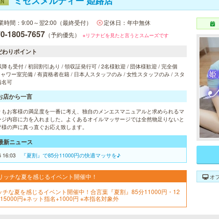
ミセスメルティー 姫路店
EN
業時間：9:00～翌2:00（最終受付）
定休日：年中無休
0-1805-7657
（予約優先）
※リフナビを見たと言うとスムーズです
だわりポイント
以降も受付 / 初回割引あり / 領収証発行可 / 2名様歓迎 / 団体様歓迎 / 完全個
 シャワー室完備 / 有資格者在籍 / 日本人スタッフのみ / 女性スタッフのみ / スタ
指名可
お店から一言
りもお客様の満足度を一番に考え、独自のメンエスマニュアルと求められるマ
ージ内容に力を入れました。よくあるオイルマッサージでは全然物足りないと
皆様の声に真っ直ぐお応え致します。
最新ニュース
6 16:03
『夏割』で85分11000円の快適マッサを♪
リッチな夏を感じるイベント開催中！
オ
ッチな夏を感じるイベント開催中！合言葉『夏割』85分11000円・12
15000円※ネット指名+1000円 ※本指名対象外