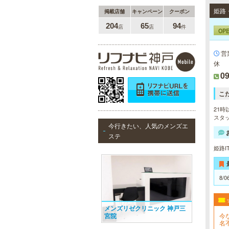
姫路
掲載店舗
キャンペーン
クーポン
204
65
94
店
店
件
OP
営
休
09
こ
21時
スタッ
今行きたい、人気のメンズエ
ステ
姫路I
8/0
メンズリゼクリニック 神戸三
今
宮院
名