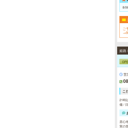
8/0
ご
→
く
姫路 
OP
営
08
こ
21時
備 /
居心
実の