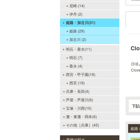
尼崎 (14)
伊丹 (2)
姫路・加古川(31)
姫路 (29)
加古川 (2)
Cl
明石・垂水(11)
明石 (7)
日頃
垂水 (4)
Cl
西宮・甲子園(19)
西宮 (19)
兵庫・長田(4)
芦屋・芦屋川(6)
下記
宝塚・川西(10)
灘・東灘・岡本(6)
その他［兵庫］(45)
姫路
業種で探す