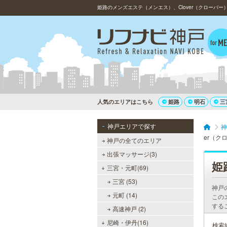
人気のエリアはこちら
姫路
明石
三
神戸エリアで探す
神
er（ク
神戸の全てのエリア
出張マッサージ(3)
姫
三宮・元町(69)
三宮 (53)
神戸
元町 (14)
この
する
高速神戸 (2)
尼崎・伊丹(16)
検索