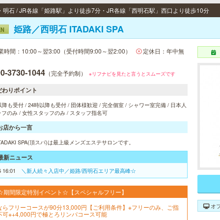
・明石 / JR各線「姫路駅」より徒歩7分・JR各線「西明石駅」西口より徒歩10分
姫路／西明石 ITADAKI SPA
EN
業時間：10:00～翌3:00（受付時間9:00～翌2:00）
定休日：年中無
0-3730-1044
（完全予約制）
※リフナビを見たと言うとスムーズです
だわりポイント
以降も受付 / 24時以降も受付 / 団体様歓迎 / 完全個室 / シャワー室完備 / 日本人
フのみ / 女性スタッフのみ / スタッフ指名可
お店から一言
TADAKI SPA(頂スパ)は最上級メンズエステサロンです。
最新ニュース
6 16:01
＼新人続々入店中／姫路/西明石エリア最高峰☆
☆期間限定特別イベント☆【スペシャルフリー】
オ
ならフリーコースが90分13,000円【ご利用条件】※フリーのみ、ご指
不可※+4,000円で極とろリンパコース可能