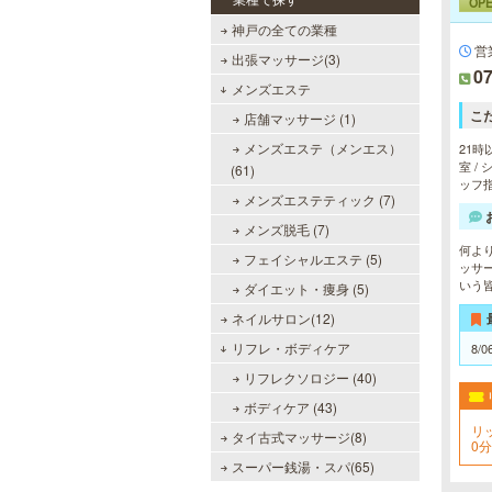
OP
神戸の全ての業種
営
出張マッサージ(3)
07
メンズエステ
こ
店舗マッサージ (1)
メンズエステ（メンエス）
21時
室 /
(61)
ッフ
メンズエステティック (7)
メンズ脱毛 (7)
何よ
フェイシャルエステ (5)
ッサ
いう
ダイエット・痩身 (5)
ネイルサロン(12)
リフレ・ボディケア
8/0
リフレクソロジー (40)
ボディケア (43)
リ
タイ古式マッサージ(8)
0分
スーパー銭湯・スパ(65)