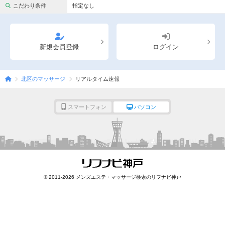
完全個室
半個室あり
こだわり条件
指定なし
ペアルームあり
シャワー室完備
フットバスあり
岩盤浴あり
新規会員登録
ログイン
専用駐車場あり
有資格者在籍
北区のマッサージ
リアルタイム速報
日本人スタッフのみ
女性スタッフのみ
スタッフ指名可
Ｗセラピスト
スマートフォン
パソコン
駅から徒歩5分以内
こだわり条件を変更
閉じる
© 2011-2026 メンズエステ・マッサージ検索のリフナビ神戸