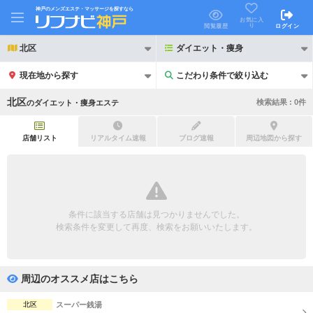
神戸のメンズエステ・マッサージを探すなら
お気に入
り
閲覧履歴
ログイン
北区
ダイエット・痩身
現在地から探す
こだわり条件で絞り込む
こだわり条件で絞り込む
北区
検索結果 :
0
件
の
ダイエット・痩身エステ
店舗リスト
リアルタイム速報
ブログ速報
周辺地図から探す
21時以降も受付
24時以降も受付
初回割引あり
リピーター割引あり
条件に該当する店舗は見つかりませんでした。
検索条件を変更して再度、検索をお願いいたします。
団体割引
ポイントカード有
キャッシュレス決済OK
領収証発行可
周辺のオススメ店はこちら
2名様歓迎
団体様歓迎
北区
スーパー銭湯