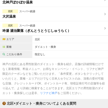
完全個室
半個室あり
北神戸ぽかぽか温泉
ペアルームあり
シャワー室完備
北区
スーパー銭湯
大沢温泉
フットバスあり
岩盤浴あり
北区
スーパー銭湯
専用駐車場あり
有資格者在籍
吟湯 湯治聚落（ぎんとうとうじしゅうらく）
日本人スタッフのみ
女性スタッフのみ
エリア
北区
業種
ダイエット・痩身
スタッフ指名可
Ｗセラピスト
こだわり条件
指定なし
駅から徒歩5分以内
神戸の北区にある男性歓迎のダイエット・痩身を紹介。店舗の詳細情報だけで
なく新着情報、料金メニュー、お得なキャンペーン・イベント、リフナビ神戸
こだわり条件を変更
限定のクーポンなどをご覧いただけます。「条件変更」ボタンをクリックして
いただくと、業種・エリアだけでなく日本人セラピストのみ、深夜の受付可能
閉じる
な店舗、クレジットカードOK、ポイントカード有、領収証発行可の店舗等を絞
り込んで、より詳細に検索することができます。北区エリアの男性歓迎のダイ
エット・痩身探しには是非、
リフナビ神戸
をご活用ください。
北区×ダイエット・痩身についてよくある質問