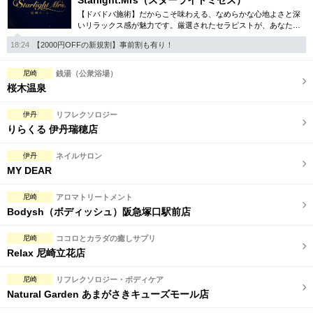
Starlight.Mrs（スターライトミセス）
【ドバドバ施術】だからこそ味わえる、なめらかな心地よさと深
いリラックス感が魅力です。厳選されたセラピストが、あなただ
けの特別な時間を演出。尼崎エリアでワンランク上の癒しをお探
18:24
【2000円OFFの新規割】事前割も有り！
しなら、ぜひ。
尼崎
銭湯（公衆浴場）
桜木温泉
伊丹
リフレクソロジー
りらくる 伊丹瑞穂店
伊丹
ネイルサロン
MY DEAR
尼崎
アロマトリートメント
Bodysh（ボディッシュ）阪急塚口駅前店
尼崎
ココロとカラダの癒しサプリ
Relax 尼崎立花店
尼崎
リフレクソロジー・ボディケア
Natural Garden あまがさきキューズモール店