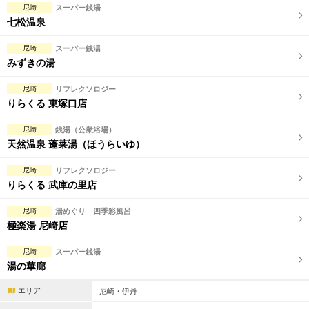
尼崎
スーパー銭湯
七松温泉
尼崎
スーパー銭湯
みずきの湯
尼崎
リフレクソロジー
りらくる 東塚口店
尼崎
銭湯（公衆浴場）
天然温泉 蓬莱湯（ほうらいゆ）
尼崎
リフレクソロジー
りらくる 武庫の里店
尼崎
湯めぐり 四季彩風呂
極楽湯 尼崎店
尼崎
スーパー銭湯
湯の華廊
エリア
尼崎・伊丹