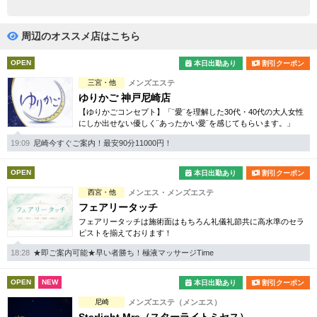
完全個室
半個室あり
ペアルームあり
シャワー室完備
周辺のオススメ店はこちら
フットバスあり
岩盤浴あり
OPEN
本日出勤あり
割引クーポン
三宮・他
メンズエステ
専用駐車場あり
有資格者在籍
ゆりかご 神戸尼崎店
【ゆりかごコンセプト】「¨愛¨を理解した30代・40代の大人女性
日本人スタッフのみ
女性スタッフのみ
にしか出せない優しく¨あったかい愛¨を感じてもらいます。」
スタッフ指名可
Ｗセラピスト
19:09
尼崎今すぐご案内！最安90分11000円！
駅から徒歩5分以内
OPEN
本日出勤あり
割引クーポン
西宮・他
メンエス・メンズエステ
こだわり条件を変更
フェアリータッチ
フェアリータッチは施術面はもちろん礼儀礼節共に高水準のセラ
ピストを揃えております！
閉じる
18:28
★即ご案内可能★早い者勝ち！極液マッサージTime
OPEN
NEW
本日出勤あり
割引クーポン
尼崎
メンズエステ（メンエス）