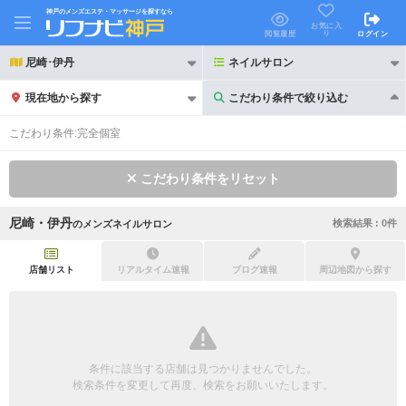
神戸のメンズエステ・マッサージを探すなら
お気に入
り
閲覧履歴
ログイン
尼崎･伊丹
ネイルサロン
現在地から探す
こだわり条件で絞り込む
こだわり条件で絞り込む
こだわり条件:
完全個室
こだわり条件をリセット
尼崎・伊丹
検索結果 :
0
件
の
メンズネイルサロン
21時以降も受付
24時以降も受付
初回割引あり
リピーター割引あり
店舗リスト
リアルタイム速報
ブログ速報
周辺地図から探す
団体割引
ポイントカード有
キャッシュレス決済OK
領収証発行可
条件に該当する店舗は見つかりませんでした。
2名様歓迎
団体様歓迎
検索条件を変更して再度、検索をお願いいたします。