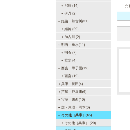
尼崎 (14)
こだ
伊丹 (2)
姫路・加古川(31)
姫路 (29)
加古川 (2)
明石・垂水(11)
明石 (7)
垂水 (4)
西宮・甲子園(19)
西宮 (19)
兵庫・長田(4)
芦屋・芦屋川(6)
宝塚・川西(10)
灘・東灘・岡本(6)
その他［兵庫］(45)
その他［兵庫］ (20)