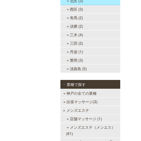
北区 (3)
西区 (3)
有馬 (2)
須磨 (2)
三木 (4)
三田 (2)
丹波 (1)
豊岡 (3)
淡路島 (5)
業種で探す
神戸の全ての業種
出張マッサージ(3)
メンズエステ
店舗マッサージ (1)
メンズエステ（メンエス）
(61)