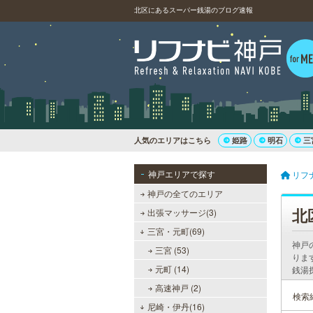
北区にあるスーパー銭湯のブログ速報
人気のエリアはこちら
姫路
明石
三
神戸エリアで探す
リフ
神戸の全てのエリア
北
出張マッサージ(3)
三宮・元町(69)
神戸
三宮 (53)
りま
元町 (14)
銭湯
高速神戸 (2)
検索
尼崎・伊丹(16)