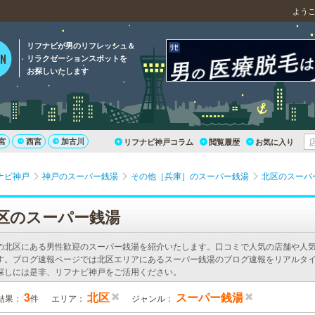
よう
リフナビが男のリフレッシュ＆
リラクゼーションスポットを
お探しいたします
宮
西宮
加古川
リフナビ神戸コラム
閲覧履歴
お気に入り
ナビ神戸
神戸のスーパー銭湯
その他［兵庫］のスーパー銭湯
北区のスーパ
区のスーパー銭湯
の北区にある男性歓迎のスーパー銭湯を紹介いたします。口コミで人気の店舗や人
す。ブログ速報ページでは北区エリアにあるスーパー銭湯のブログ速報をリアルタイ
探しには是非、リフナビ神戸をご活用ください。
3
北区
スーパー銭湯
結果：
件
エリア：
ジャンル：