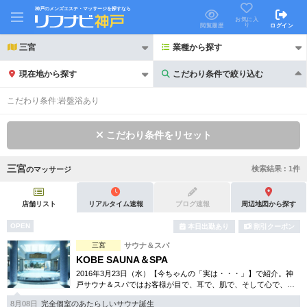
神戸のメンズエステ・マッサージを探すなら
お気に入
り
閲覧履歴
ログイン
三宮
業種から探す
現在地から探す
こだわり条件で絞り込む
こだわり条件で絞り込む
こだわり条件:
岩盤浴あり
こだわり条件をリセット
三宮
検索結果 :
1
件
の
マッサージ
21時以降も受付
24時以降も受付
初回割引あり
リピーター割引あり
店舗リスト
リアルタイム速報
ブログ速報
周辺地図から探す
OPEN
本日出勤あり
割引クーポン
団体割引
ポイントカード有
三宮
サウナ＆スパ
キャッシュレス決済OK
領収証発行可
KOBE SAUNA＆SPA
2016年3月23日（水）【今ちゃんの「実は・・・」】で紹介。神
2名様歓迎
団体様歓迎
戸サウナ＆スパではお客様が目で、耳で、肌で、そして心で、五
感の癒し・寛ぎを実感できる場をご提供します。天然温泉や露天
8月08日
完全個室のあたらしいサウナ誕生
風呂、サウナ等幅広く完備。