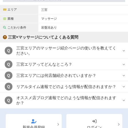
完全個室
半個室あり
エリア
三宮
ペアルームあり
シャワー室完備
業種
マッサージ
フットバスあり
岩盤浴あり
こだわり条件
岩盤浴あり
専用駐車場あり
有資格者在籍
三宮×マッサージについてよくある質問
日本人スタッフのみ
女性スタッフのみ
三宮エリアのマッサージ紹介ページの使い方を教えてく
Q
ださい。
スタッフ指名可
Ｗセラピスト
三宮エリアってどんなところ？
Q
駅から徒歩5分以内
三宮エリアには何店舗紹介されていますか？
Q
こだわり条件を変更
リアルタイム速報でどのような情報が配信されますか？
Q
オススメ店ブログ速報でどのような情報が配信されます
閉じる
Q
か？
新規会員登録
ログイン