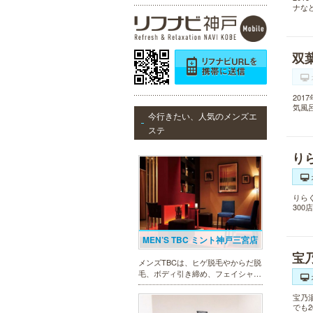
ナな
双
20
気風
今行きたい、人気のメンズエ
ステ
り
りら
30
MEN’S TBC ミント神戸三宮店
宝
メンズTBCは、ヒゲ脱毛やからだ脱
毛、ボディ引き締め、フェイシャル
等、清潔感を保ちたい方や、お手入
れを楽に済ませたい方を全力でサポ
宝乃
ート致します。各種体験コースもご
でも