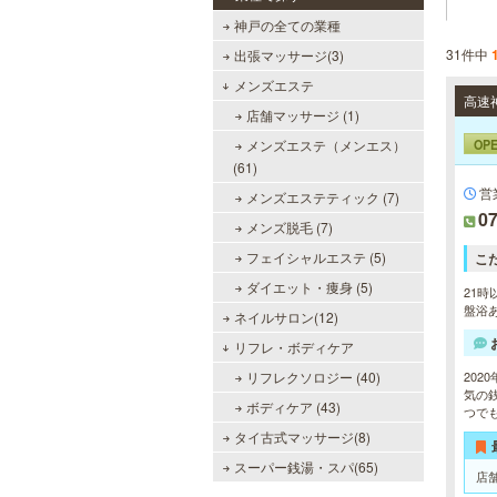
神戸の全ての業種
31件中
出張マッサージ(3)
メンズエステ
店舗マッサージ (1)
OP
メンズエステ（メンエス）
(61)
営
メンズエステティック (7)
07
メンズ脱毛 (7)
フェイシャルエステ (5)
こ
ダイエット・痩身 (5)
21時
盤浴あ
ネイルサロン(12)
リフレ・ボディケア
リフレクソロジー (40)
20
気の
ボディケア (43)
つで
タイ古式マッサージ(8)
スーパー銭湯・スパ(65)
店