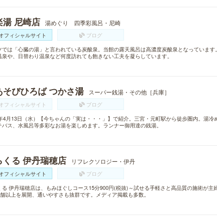
楽湯 尼崎店
湯めぐり 四季彩風呂・尼崎
オフィシャルサイト
ブログ
ツでは「心臓の湯」と言われている炭酸泉。当館の露天風呂は高濃度炭酸泉となっています
温泉や、日替わり温泉など何度訪れても飽きない工夫を凝らしています。
あそびひろば つかさ湯
スーパー銭湯・その他［兵庫］
オフィシャルサイト
ブログ
16年4月13日（水）【今ちゃんの「実は・・・」】で紹介。三宮・元町駅から徒歩圏内。湯
テバス、水風呂等多彩なお湯を楽しめます。ランナー御用達の銭湯。
らくる 伊丹瑞穂店
リフレクソロジー・伊丹
オフィシャルサイト
ブログ
くる 伊丹瑞穂店は、もみほぐしコース15分900円(税抜)～試せる手軽さと高品質の施術が
0店舗以上を展開、通いやすさも抜群です。メディア掲載も多数。