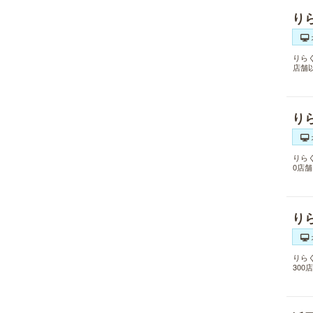
り
りら
店舗
り
りら
0店
り
りら
30