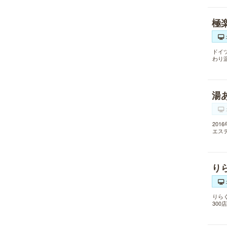
極
ドイ
わり
湯
20
エス
り
りら
30