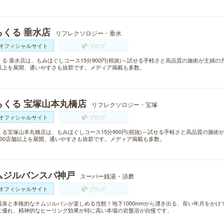
らくる 垂水店
リフレクソロジー・垂水
オフィシャルサイト
ブログ
くる 垂水店は、もみほぐしコース15分900円(税抜)～試せる手軽さと高品質の施術が主婦の
以上を展開、通いやすさも抜群です。メディア掲載も多数。
らくる 宝塚山本丸橋店
リフレクソロジー・宝塚
オフィシャルサイト
ブログ
くる宝塚山本丸橋店は、もみほぐしコース15分900円(税抜)～試せる手軽さと高品質の施
300店舗以上を展開、通いやすさも抜群です。メディア掲載も多数。
ムジルバンスパ神戸
スーパー銭湯・須磨
オフィシャルサイト
ブログ
温泉と本格的なチムジルバンが楽しめる当館！地下1000mmから湧き出る、長い年月をか
に優れ、精神的なヒーリング効果が特に高い本場の岩盤浴が自慢です。