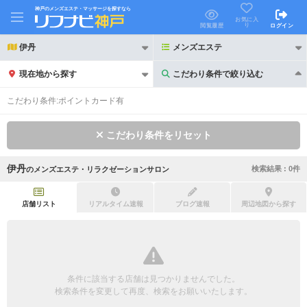
神戸のメンズエステ・マッサージを探すなら
お気に入
り
閲覧履歴
ログイン
伊丹
メンズエステ
現在地から探す
こだわり条件で絞り込む
こだわり条件で絞り込む
こだわり条件:
ポイントカード有
こだわり条件をリセット
伊丹
検索結果 :
0
件
の
メンズエステ・リラクゼーションサロン
21時以降も受付
24時以降も受付
初回割引あり
リピーター割引あり
店舗リスト
リアルタイム速報
ブログ速報
周辺地図から探す
団体割引
ポイントカード有
キャッシュレス決済OK
領収証発行可
条件に該当する店舗は見つかりませんでした。
2名様歓迎
団体様歓迎
検索条件を変更して再度、検索をお願いいたします。