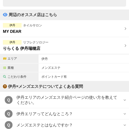
完全個室
半個室あり
ペアルームあり
シャワー室完備
周辺のオススメ店はこちら
フットバスあり
岩盤浴あり
伊丹
ネイルサロン
MY DEAR
専用駐車場あり
有資格者在籍
伊丹
リフレクソロジー
日本人スタッフのみ
女性スタッフのみ
りらくる 伊丹瑞穂店
スタッフ指名可
Ｗセラピスト
エリア
伊丹
業種
メンズエステ
駅から徒歩5分以内
こだわり条件
ポイントカード有
こだわり条件を変更
伊丹×メンズエステについてよくある質問
伊丹エリアのメンズエステ紹介ページの使い方を教えて
閉じる
Q
ください。
伊丹エリアってどんなところ？
Q
メンズエステとはなんですか？
Q