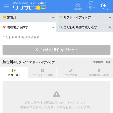
神戸のメンズエステ・マッサージを探すなら
お気に入
り
閲覧履歴
ログイン
加古川
リフレ・ボディケア
現在地から探す
こだわり条件で絞り込む
こだわり条件で絞り込む
こだわり条件:
有資格者在籍
こだわり条件をリセット
加古川
検索結果 :
0
件
の
リフレクソロジー・ボディケア
21時以降も受付
24時以降も受付
初回割引あり
リピーター割引あり
店舗リスト
リアルタイム速報
ブログ速報
周辺地図から探す
団体割引
ポイントカード有
キャッシュレス決済OK
領収証発行可
条件に該当する店舗は見つかりませんでした。
2名様歓迎
団体様歓迎
検索条件を変更して再度、検索をお願いいたします。