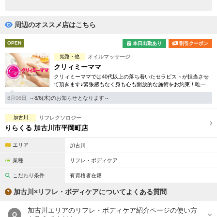
完全個室
半個室あり
ペアルームあり
シャワー室完備
周辺のオススメ店はこちら
フットバスあり
岩盤浴あり
OPEN
本日出勤あり
割引クーポン
姫路・他
オイルマッサージ
専用駐車場あり
有資格者在籍
クリィミーママ
クリィミーママでは40代以上の落ち着いたセラピストが担当させ
日本人スタッフのみ
女性スタッフのみ
て頂きます♪緊張感もなく身も心も開放的な施術をお約束！唯一無
二のミセス専門店となります。
スタッフ指名可
Ｗセラピスト
8月06日
～8/6(木)のお知らせとなります～
駅から徒歩5分以内
加古川
リフレクソロジー
りらくる 加古川市平岡町店
こだわり条件を変更
エリア
加古川
業種
リフレ・ボディケア
閉じる
こだわり条件
有資格者在籍
加古川×リフレ・ボディケアについてよくある質問
加古川エリアのリフレ・ボディケア紹介ページの使い方
Q