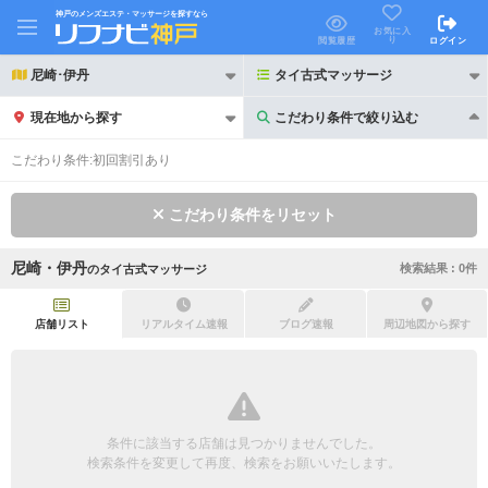
神戸のメンズエステ・マッサージを探すなら
お気に入
り
閲覧履歴
ログイン
尼崎･伊丹
タイ古式マッサージ
現在地から探す
こだわり条件で絞り込む
こだわり条件で絞り込む
こだわり条件:
初回割引あり
こだわり条件をリセット
尼崎・伊丹
検索結果 :
0
件
の
タイ古式マッサージ
21時以降も受付
24時以降も受付
初回割引あり
リピーター割引あり
店舗リスト
リアルタイム速報
ブログ速報
周辺地図から探す
団体割引
ポイントカード有
キャッシュレス決済OK
領収証発行可
条件に該当する店舗は見つかりませんでした。
2名様歓迎
団体様歓迎
検索条件を変更して再度、検索をお願いいたします。