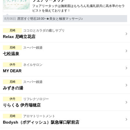
フェアリータッチ
フェアリータッチは施術面はもちろん礼儀礼節共に高水準のセラ
ピストを揃えております！
8月06日
西宮すぐ明石18:00~★美女と極液マッサージ♪
尼崎
ココロとカラダの癒しサプリ
Relax 尼崎立花店
尼崎
スーパー銭湯
七松温泉
伊丹
ネイルサロン
MY DEAR
尼崎
スーパー銭湯
みずきの湯
伊丹
リフレクソロジー
りらくる 伊丹瑞穂店
尼崎
アロマトリートメント
Bodysh（ボディッシュ）阪急塚口駅前店