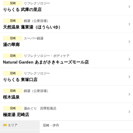
尼崎
リフレクソロジー
りらくる 武庫の里店
尼崎
銭湯（公衆浴場）
天然温泉 蓬莱湯（ほうらいゆ）
尼崎
スーパー銭湯
湯の華廊
尼崎
リフレクソロジー・ボディケア
Natural Garden あまがさきキューズモール店
尼崎
リフレクソロジー
りらくる 東塚口店
尼崎
銭湯（公衆浴場）
桜木温泉
尼崎
湯めぐり 四季彩風呂
極楽湯 尼崎店
エリア
尼崎・伊丹