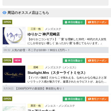
完全個室
半個室あり
ペアルームあり
シャワー室完備
周辺のオススメ店はこちら
フットバスあり
岩盤浴あり
OPEN
本日出勤あり
割引クーポン
三宮・他
メンズエステ
専用駐車場あり
有資格者在籍
ゆりかご 神戸尼崎店
【ゆりかごコンセプト】「¨愛¨を理解した30代・40代の大人女性
日本人スタッフのみ
女性スタッフのみ
にしか出せない優しく¨あったかい愛¨を感じてもらいます。」
スタッフ指名可
Ｗセラピスト
09:32
人気の紗雪・不二子が10:00~！90分1.1万円～！
駅から徒歩5分以内
OPEN
NEW
本日出勤あり
割引クーポン
尼崎
メンズエステ（メンエス）
こだわり条件を変更
Starlight.Mrs（スターライトミセス）
【ドバドバ施術】だからこそ味わえる、なめらかな心地よさと深
いリラックス感が魅力です。厳選されたセラピストが、あなただ
閉じる
けの特別な時間を演出。尼崎エリアでワンランク上の癒しをお探
8月06日
【2000円OFFの新規割】事前割も有り！
しなら、ぜひ。
OPEN
本日出勤あり
割引クーポン
西宮・他
メンエス・メンズエステ