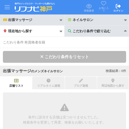
神戸のメンズエステ・マッサージを探すなら
お気に入
り
閲覧履歴
ログイン
出張マッサージ
ネイルサロン
現在地から探す
こだわり条件で絞り込む
こだわり条件で絞り込む
こだわり条件:
有資格者在籍
こだわり条件をリセット
出張マッサージ
検索結果 :
0
件
の
メンズネイルサロン
21時以降も受付
24時以降も受付
初回割引あり
リピーター割引あり
店舗リスト
リアルタイム速報
ブログ速報
周辺地図から探す
団体割引
ポイントカード有
キャッシュレス決済OK
領収証発行可
条件に該当する店舗は見つかりませんでした。
2名様歓迎
団体様歓迎
検索条件を変更して再度、検索をお願いいたします。