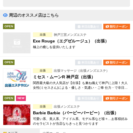
完全個室
半個室あり
ペアルームあり
シャワー室完備
周辺のオススメ店はこちら
フットバスあり
岩盤浴あり
OPEN
本日出勤あり
割引クーポン
出張
神戸三宮メンズエステ
専用駐車場あり
有資格者在籍
Exe Rouge（エグゼルージュ）（出張）
極上の癒しを提供いたします
日本人スタッフのみ
女性スタッフのみ
スタッフ指名可
Ｗセラピスト
OPEN
本日出勤あり
割引クーポン
出張
出張マッサージ（出張メンズエステ）
駅から徒歩5分以内
ミセス・ムーンR 神戸店（出張）
関西最大級の大人気店が【出張】も兼ね備えて神戸に上陸！大人
こだわり条件を変更
女性(ミセスさん)による・優しさ・気遣い・ご奉 仕力・で非日常
なひと時を過ごしていただけるそんな男性限定の大人気プライベ
ートサロン★
OPEN
NEW
本日出勤あり
割引クーポン
閉じる
出張
出張メンズエステ
Barbie Barbie（バービーバービー）（出張）
可愛い系、美人系、アイドル系、モデル系など様々…お客様好み
のセラピストが当店ならきっと見つかります