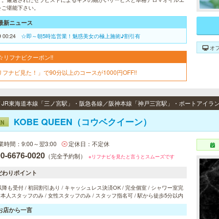
をご堪能下さい。
最新ニュース
9 00:24
☆即～朝5時迄営業！魅惑美女の極上施術♪割引有
オ
☆リフナビクーポン!!
リフナビ見た！」で90分以上のコースが1000円OFF!!
KOBE QUEEN（コウベクイーン）
EN
業時間：9:00～翌3:00
定休日：不定休
0-6676-0020
（完全予約制）
※リフナビを見たと言うとスムーズです
だわりポイント
以降も受付 / 初回割引あり / キャッシュレス決済OK / 完全個室 / シャワー室完
 日本人スタッフのみ / 女性スタッフのみ / スタッフ指名可 / 駅から徒歩5分以内
お店から一言