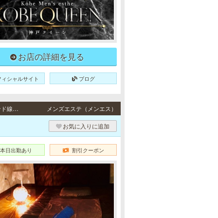
お店の詳細を見る
フィシャルサイト
ブログ
三宮 / JR東海道本線「三ノ宮駅」・阪急各線／阪神本線「神戸三宮駅」・ポートアイランド線「三宮駅」・地下鉄各線「三宮駅」より徒歩5分
メンズエステ（メンエス）
お気に入りに追加
本日出勤あり
割引クーポン