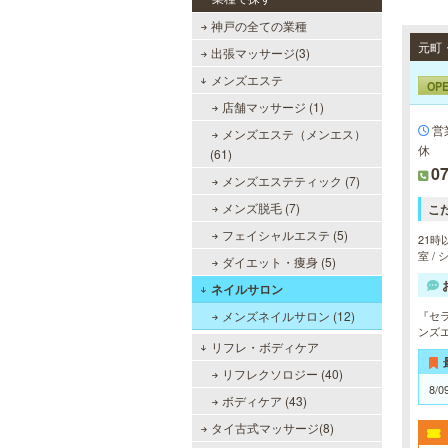
神戸の全ての業種
出張マッサージ(3)
メンズエステ
OP
店舗マッサージ (1)
営
メンズエステ（メンエス）
休
(61)
07
メンズエステティック (7)
メンズ脱毛 (7)
こ
フェイシャルエステ (5)
21時
室 /
ダイエット・痩身 (5)
ネイルサロン
メンズネイルサロン (12)
『セ
ンズ
リフレ・ボディケア
リフレクソロジー (40)
8/0
ボディケア (43)
タイ古式マッサージ(8)