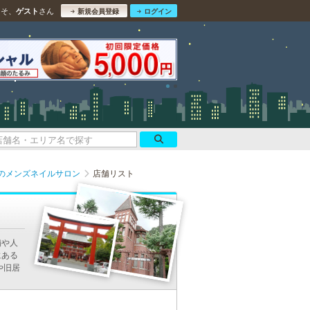
こそ、
さん
ゲスト
新規会員登録
ログイン
のメンズネイルサロン
店舗リスト
舗や人
にある
や旧居