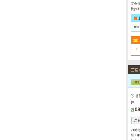
完全
徒歩
8/0
「
OP
営
休
08
こ
21時
引 /
り /