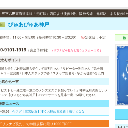
ぴゅあぴゅあ神戸
EN
業時間：11:00～翌5:00（受付時間10:30～翌3:30）
定休日：不定
0-9101-1919
（完全予約制）
※リフナビを見たと言うとスムーズです
だわりポイント
以降も受付 / 24時以降も受付 / 初回割引あり / リピーター割引あり / 完全個
 シャワー室完備 / 日本人スタッフのみ / スタッフ指名可 / 駅から徒歩5分以内
お店から一言
ラピストと一緒に唯一無二のメンズエステを創っていく』神戸元町の新しいメ
エステ【ぴゅあぴゅあ神戸】のマッサージを是非一度ご体験ください。
最新ニュース
9 00:36
今スグ【三宮駅近】凄くお勧め看板娘！高リピなな
「リフナビ見た」で御新規様に限り1000円OFF
オ