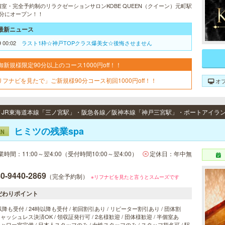
個室・完全予約制のリラクゼーションサロンKOBE QUEEN（クイーン）元町駅
1分にオープン！！
最新ニュース
9 00:02
ラスト1枠☆神戸TOPクラス爆美女☆後悔させません
御新規様限定90分以上のコース1000円off！！
リフナビを見たで」ご新規様90分コース初回1000円off！！
オ
ヒミツの残業spa
EN
業時間：11:00～翌4:00（受付時間10:00～翌4:00）
定休日：年中無
0-9440-2869
（完全予約制）
※リフナビを見たと言うとスムーズです
だわりポイント
以降も受付 / 24時以降も受付 / 初回割引あり / リピーター割引あり / 団体割
 キャッシュレス決済OK / 領収証発行可 / 2名様歓迎 / 団体様歓迎 / 半個室あ
 シャワー室完備 / 日本人スタッフのみ / 女性スタッフのみ / スタッフ指名可 / 駅