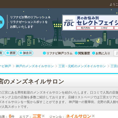
よう
リフナビが男のリフレッシュ＆
リラクゼーションスポットを
お探しいたします
宮
西宮
加古川
リフナビ神戸コラム
閲覧履歴
お気に入り
ナビ神戸
神戸のメンズネイルサロン
三宮・元町のメンズネイルサロン
三宮
宮のメンズネイルサロン
の三宮にある男性歓迎のメンズネイルサロンを紹介いたします。口コミで人気の店
ンキング上位の店舗を多数ご紹介しております。店鋪リストページでは三宮エリア
ズネイルサロンを一覧から探すことができます。 神戸随一の繁華街。北野の異人館
が人気スポットです。
0
三宮
ネイルサロン
結果：
件
エリア：
ジャンル：