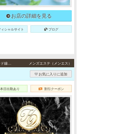
お店の詳細を見る
フィシャルサイト
ブログ
三宮 / JR東海道本線「三ノ宮駅」・阪急各線／阪神本線「神戸三宮駅」・ポートアイランド線「三宮駅」・地下鉄各線「三宮駅」より徒歩5分
メンズエステ（メンエス）
お気に入りに追加
本日出勤あり
割引クーポン