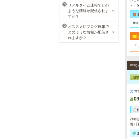
おります。
リアルタイム速報でどの
ステ
Q
ような情報が配信されま
すか？
8/0
オススメ店ブログ速報で
Q
どのような情報が配信さ
れますか？
「
OP
営
09
こ
21時
備 /