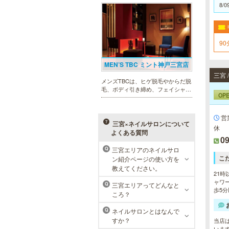
まったメンズリゼクリニックが、現
8/0
在では提携院含め全国10院を展開す
るクリニックになりました。
9
MEN’S TBC ミント神戸三宮店
三宮
メンズTBCは、ヒゲ脱毛やからだ脱
毛、ボディ引き締め、フェイシャル
OP
等、清潔感を保ちたい方や、お手入
れを楽に済ませたい方を全力でサポ
ート致します。各種体験コースもご
営
用意し、お待ちしております。
三宮×ネイルサロンについて
休
よくある質問
09
三宮エリアのネイルサロ
Q
こ
ン紹介ページの使い方を
ラ・パルレ 神戸本店
教えてください。
21時
ラ・パルレでは、脱毛、フェイシャ
ャワー
三宮エリアってどんなと
Q
ルや引き締め、アロマトリートメン
歩5分
ころ？
ト、本格的なダイエットコース等、
幅広いメニューでお客様の美を応
ネイルサロンとはなんで
Q
援。初めてで不安という方には、初
すか？
当店
回限定体験コースも多数取り揃えて
いま