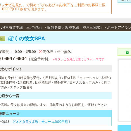
リフナビを見た」で初めて“ぴゅあぴゅあ神戸”をご利用のお客様に限
、1000円OFFさせて頂きます。
ぼくの彼女SPA
EN
業時間：10:00～翌5:00
定休日：年中無休
0-6947-6934
（完全予約制）
※リフナビを見たと言うとスムーズです
だわりポイント
以降も受付 / 24時以降も受付 / 初回割引あり / 団体割引 / キャッシュレス決済O
 領収証発行可 / 2名様歓迎 / 団体様歓迎 / 完全個室 / 日本人スタッフのみ / 女性ス
のみ / スタッフ指名可
お店から一言
最高峰の美女は貴方の理想の彼女、是非夢のようなお時間をご堪能ください
最新ニュース
9 00:33
どきどき美女多数！全コース2000円割！