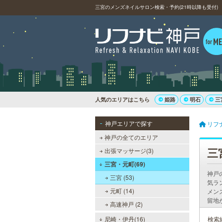
三宮のメンズネイルサロン検索・予約(21時以降も受付)
人気のエリアはこちら
姫路
明石
三
神戸エリアで探す
リフ
神戸の全てのエリア
三
出張マッサージ(3)
三宮・元町(69)
神戸
三宮 (53)
気ラ
元町 (14)
メン
留地
高速神戸 (2)
尼崎・伊丹(16)
検索