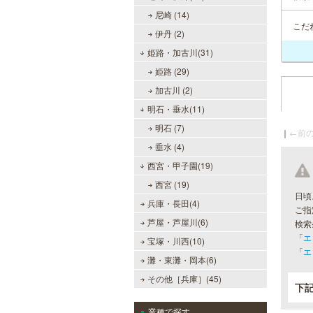
尼崎 (14)
こだ
伊丹 (2)
姫路・加古川(31)
姫路 (29)
加古川 (2)
明石・垂水(11)
明石 (7)
｜
←前の
垂水 (4)
西宮・甲子園(19)
西宮 (19)
日頃
兵庫・長田(4)
ご指
芦屋・芦屋川(6)
検索
「
エ
宝塚・川西(10)
「
エ
灘・東灘・岡本(6)
その他［兵庫］(45)
下
業種で探す