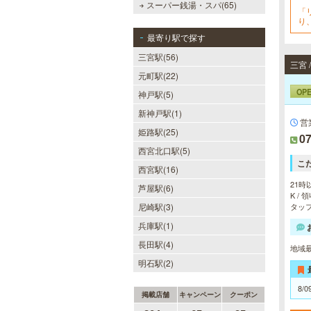
スーパー銭湯・スパ(65)
「
り
最寄り駅で探す
三宮駅(56)
元町駅(22)
OP
神戸駅(5)
新神戸駅(1)
営
姫路駅(25)
07
西宮北口駅(5)
こ
西宮駅(16)
21時
芦屋駅(6)
K /
尼崎駅(3)
タッフ
兵庫駅(1)
長田駅(4)
地域
明石駅(2)
8/0
掲載店舗
キャンペーン
クーポン