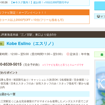
9 00:26
【★今スグ案内！】超お得！+10分2,000円割引中♪
リフナビ限定！オープンイベント！！
オ
0分コース以上2000円OFF＋10分(フリーも指名も可)
 / JR東海道本線「三ノ宮駅」東口より徒歩5分
Kobe Eslino（エスリノ）
EN
業時間：12:00～翌5:00（受付時間11:00～翌3:00）
定休日：年中無
0-8539-5015
（完全予約制）
※リフナビを見たと言うとスムーズです
だわりポイント
以降も受付 / 初回割引あり / キャッシュレス決済OK / 2名様歓迎 / 完全個室 / シ
室完備 / 日本人スタッフのみ / 女性スタッフのみ / スタッフ指名可 / 駅から徒
以内
お店から一言
は三宮駅近くにある完全個室のアロマオイルを使用したメンズエステ店でござ
す。厳選されたセラピストによるキメの細かいサービスと本格アロマオイルエ