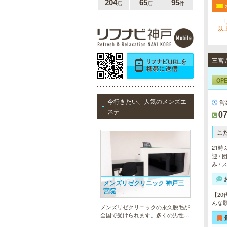
204
65
95
店
店
件
「
以
三宮
OP
今行きたい、人気のメンズエ
営
ステ
07
こ
21時
迎 /
み /
メンズリゼクリニック 神戸三
宮院
【2
んな
メンズリゼクリニックの永久脱毛が
全国で受けられます。多くの男性患
者様にご支持頂き、新宿1院から始