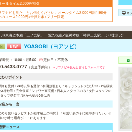
オールタイム2,000円割引
リフナビを見た」とお伝えください。オールタイム2,000円割引90分
オ
上のコース2,000円※全員対象※フリー限定
 / JR東海道本線「三ノ宮駅」・阪急各線／阪神本線「神戸三宮駅」より徒歩5分
YOASOBI（ヨアソビ）
EN
NEW
業時間：10:00～翌5:00
定休日：不定休
0-5433-0777
（完全予約制）
※リフナビを見たと言うとスムーズです
だわりポイント
以降も受付 / 24時以降も受付 / 初回割引あり / キャッシュレス決済OK / 2名様歓
 団体様歓迎 / 完全個室 / シャワー室完備 / 日本人スタッフのみ / 女性スタッフの
 スタッフ指名可 / 駅から徒歩5分以内
お店から一言
0代の可愛いセラピストが癒す極上の時間】「可愛いあの子に癒やされたい」そ
願いが叶う場所がここにあります。
最新ニュース