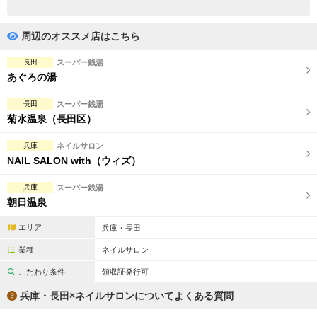
完全個室
半個室あり
ペアルームあり
シャワー室完備
周辺のオススメ店はこちら
フットバスあり
岩盤浴あり
長田
スーパー銭湯
あぐろの湯
専用駐車場あり
有資格者在籍
長田
スーパー銭湯
日本人スタッフのみ
女性スタッフのみ
菊水温泉（長田区）
スタッフ指名可
Ｗセラピスト
兵庫
ネイルサロン
NAIL SALON with（ウィズ）
駅から徒歩5分以内
兵庫
スーパー銭湯
朝日温泉
こだわり条件を変更
エリア
兵庫・長田
閉じる
業種
ネイルサロン
こだわり条件
領収証発行可
兵庫・長田×ネイルサロンについてよくある質問