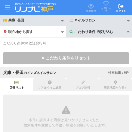
神戸のメンズエステ・マッサージを探すなら
お気に入
り
閲覧履歴
ログイン
兵庫･長田
ネイルサロン
現在地から探す
こだわり条件で絞り込む
こだわり条件で絞り込む
こだわり条件:
領収証発行可
こだわり条件をリセット
兵庫・長田
検索結果 :
0
件
の
メンズネイルサロン
21時以降も受付
24時以降も受付
初回割引あり
リピーター割引あり
店舗リスト
リアルタイム速報
ブログ速報
周辺地図から探す
団体割引
ポイントカード有
キャッシュレス決済OK
領収証発行可
条件に該当する店舗は見つかりませんでした。
2名様歓迎
団体様歓迎
検索条件を変更して再度、検索をお願いいたします。