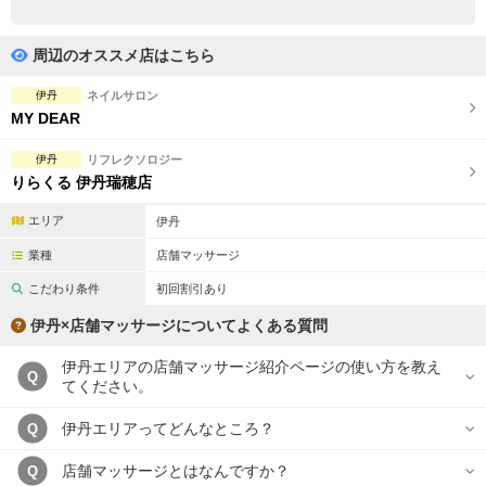
完全個室
半個室あり
ペアルームあり
シャワー室完備
周辺のオススメ店はこちら
フットバスあり
岩盤浴あり
伊丹
ネイルサロン
MY DEAR
専用駐車場あり
有資格者在籍
伊丹
リフレクソロジー
日本人スタッフのみ
女性スタッフのみ
りらくる 伊丹瑞穂店
スタッフ指名可
Ｗセラピスト
エリア
伊丹
業種
店舗マッサージ
駅から徒歩5分以内
こだわり条件
初回割引あり
こだわり条件を変更
伊丹×店舗マッサージについてよくある質問
伊丹エリアの店舗マッサージ紹介ページの使い方を教え
閉じる
Q
てください。
伊丹エリアってどんなところ？
Q
店舗マッサージとはなんですか？
Q