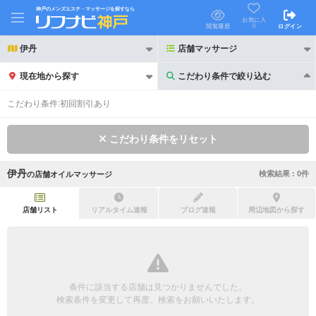
神戸のメンズエステ・マッサージを探すなら
お気に入
り
閲覧履歴
ログイン
伊丹
店舗マッサージ
現在地から探す
こだわり条件で絞り込む
こだわり条件で絞り込む
こだわり条件:
初回割引あり
こだわり条件をリセット
伊丹
検索結果 :
0
件
の
店舗オイルマッサージ
21時以降も受付
24時以降も受付
初回割引あり
リピーター割引あり
店舗リスト
リアルタイム速報
ブログ速報
周辺地図から探す
団体割引
ポイントカード有
キャッシュレス決済OK
領収証発行可
条件に該当する店舗は見つかりませんでした。
2名様歓迎
団体様歓迎
検索条件を変更して再度、検索をお願いいたします。