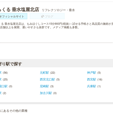
らくる 垂水塩屋北店
リフレクソロジー・垂水
オフィシャルサイト
ブログ
くる 垂水塩屋北店は、もみほぐしコース15分900円(税抜)～試せる手軽さと高品質の施術
00店舗以上を展開、通いやすさも抜群です。メディア掲載も多数。
寄り駅で探す
駅
元町駅
神戸駅
(56)
(22)
(5)
駅
西宮北口駅
西宮駅
(25)
(5)
(16)
園口駅
尼崎駅
兵庫駅
(0)
(3)
(1)
駅
加古川駅
(2)
(0)
水にあるその他の業種