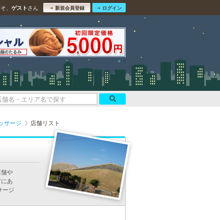
こそ、
さん
ゲスト
新規会員登録
ログイン
ッサージ
店舗リスト
店舗や
アにあ
サージ