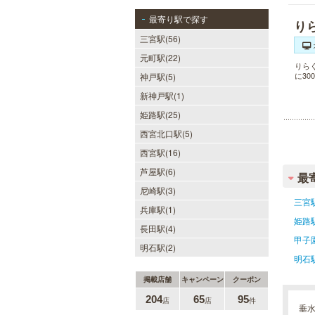
最寄り駅で探す
り
三宮駅(56)
元町駅(22)
りら
に3
神戸駅(5)
新神戸駅(1)
姫路駅(25)
西宮北口駅(5)
西宮駅(16)
芦屋駅(6)
最
尼崎駅(3)
三宮
兵庫駅(1)
姫路
長田駅(4)
甲子
明石駅(2)
明石
掲載店舗
キャンペーン
クーポン
204
65
95
店
店
件
垂