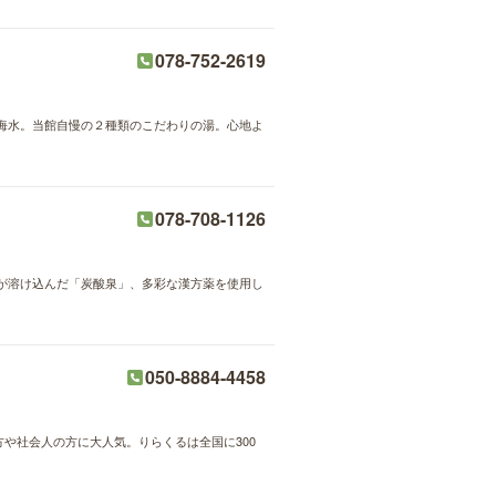
078-752-2619
海水。当館自慢の２種類のこだわりの湯。心地よ
078-708-1126
が溶け込んだ「炭酸泉」、多彩な漢方薬を使用し
050-8884-4458
方や社会人の方に大人気。りらくるは全国に300