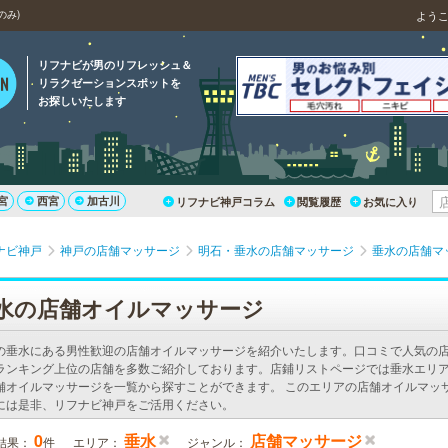
のみ)
よう
リフナビが男のリフレッシュ＆
リラクゼーションスポットを
お探しいたします
宮
西宮
加古川
リフナビ神戸コラム
閲覧履歴
お気に入り
ナビ神戸
神戸の店舗マッサージ
明石・垂水の店舗マッサージ
垂水の店舗マ
水の店舗オイルマッサージ
の垂水にある男性歓迎の店舗オイルマッサージを紹介いたします。口コミで人気の
ランキング上位の店舗を多数ご紹介しております。店鋪リストページでは垂水エリ
舗オイルマッサージを一覧から探すことができます。 このエリアの店舗オイルマッ
には是非、リフナビ神戸をご活用ください。
0
垂水
店舗マッサージ
結果：
件
エリア：
ジャンル：