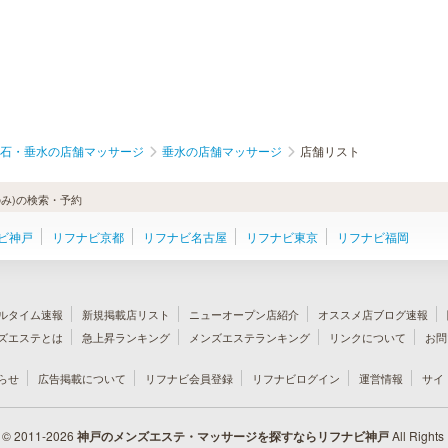
石・垂水の店舗マッサージ
垂水の店舗マッサージ
店舗リスト
み)の検索・予約
ビ神戸
リフナビ京都
リフナビ名古屋
リフナビ東京
リフナビ福岡
ルタイム速報
新規掲載店リスト
ニューオープン店紹介
オススメ店ブログ速報
ズエステとは
急上昇ランキング
メンズエステランキング
リンクについて
お問
らせ
広告掲載について
リフナビ会員登録
リフナビログイン
運営情報
サイ
t © 2011-2026
神戸のメンズエステ・マッサージを探すならリフナビ神戸
All Rights