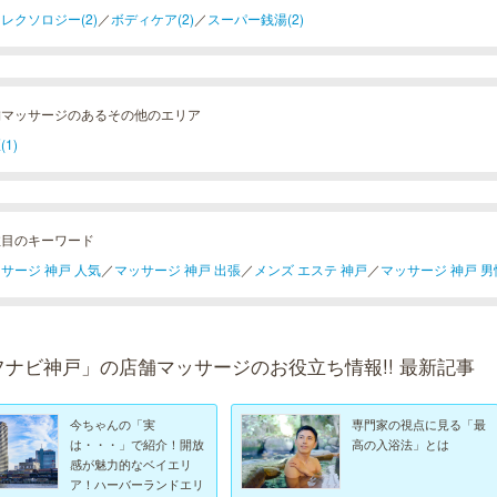
レクソロジー(2)
／
ボディケア(2)
／
スーパー銭湯(2)
舗マッサージのあるその他のエリア
(1)
注目のキーワード
サージ 神戸 人気
／
マッサージ 神戸 出張
／
メンズ エステ 神戸
／
マッサージ 神戸 男
フナビ神戸」の店舗マッサージのお役立ち情報!! 最新記事
今ちゃんの「実
専門家の視点に見る「最
は・・・」で紹介！開放
高の入浴法」とは
感が魅力的なベイエリ
ア！ハーバーランドエリ