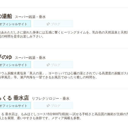
の湯船
スーパー銭湯・垂水
オフィシャルサイト
ブログ
のあわただしさに疲れた身体には五感に響くヒーリングタイムを。乳白色の天然温泉と天然
質の時間を是非お楽しみ下さい。
平のゆ
スーパー銭湯・垂水
オフィシャルサイト
ブログ
リウム炭酸水素塩泉「美人の湯」、ヨーロッパでは心臓の湯とされている高濃度の炭酸ガス
薬草風呂」等。瀬戸内海を一望できるお風呂でゆったり癒しの時間を。
らくる 垂水店
リフレクソロジー・垂水
オフィシャルサイト
ブログ
くる 垂水店は、もみほぐしコース15分900円(税抜)～試せる手軽さと高品質の施術が主婦の
以上を展開、通いやすさも抜群です。メディア掲載も多数。