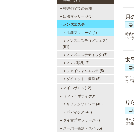
神戸の全ての業種
月
出張マッサージ(3)
メンズエステ
店舗マッサージ (1)
時代
い上
メンズエステ（メンエス）
(61)
メンズエステティック (7)
太
メンズ脱毛 (7)
フェイシャルエステ (5)
ナト
ダイエット・痩身 (5)
た「
ネイルサロン(12)
リフレ・ボディケア
り
リフレクソロジー (40)
ボディケア (43)
りら
タイ古式マッサージ(8)
店舗
スーパー銭湯・スパ(65)