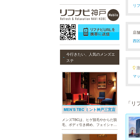
リフ
店
西区
今行きたい、人気のメンズエ
ステ
マッ
「リ
MEN’S TBC ミント神戸三宮店
メンズTBCは、ヒゲ脱毛やからだ脱
毛、ボディ引き締め、フェイシャル
等、清潔感を保ちたい方や、お手入
れを楽に済ませたい方を全力でサポ
ート致します。各種体験コースもご