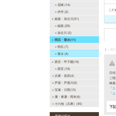
尼崎 (14)
こだ
伊丹 (2)
姫路・加古川(31)
姫路 (29)
加古川 (2)
明石・垂水(11)
明石 (7)
｜
←前の
垂水 (4)
西宮・甲子園(19)
西宮 (19)
日頃
兵庫・長田(4)
ご指
芦屋・芦屋川(6)
検索
「
エ
宝塚・川西(10)
「
エ
灘・東灘・岡本(6)
その他［兵庫］(45)
下
業種で探す