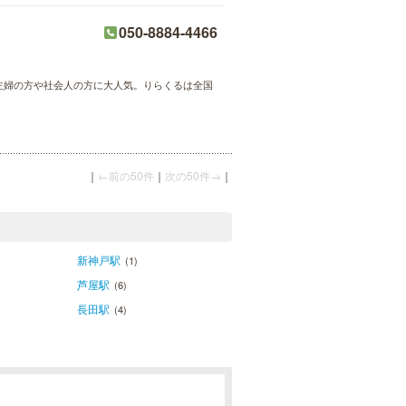
050-8884-4466
が主婦の方や社会人の方に大人気。りらくるは全国
｜
←前の50件
｜
次の50件→
｜
新神戸駅
(1)
芦屋駅
(6)
長田駅
(4)