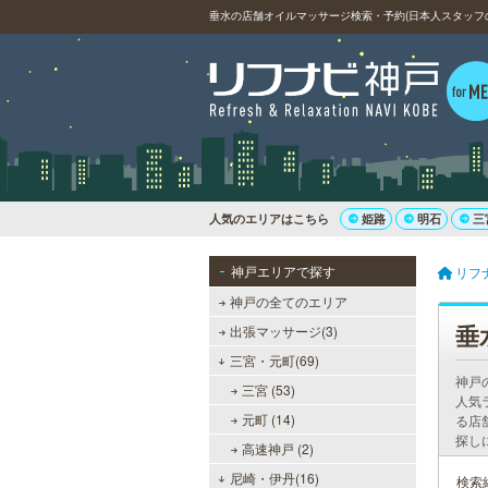
垂水の店舗オイルマッサージ検索・予約(日本人スタッフ
人気のエリアはこちら
姫路
明石
三
神戸エリアで探す
リフ
神戸の全てのエリア
垂
出張マッサージ(3)
三宮・元町(69)
神戸
三宮 (53)
人気
元町 (14)
る店
探し
高速神戸 (2)
尼崎・伊丹(16)
検索