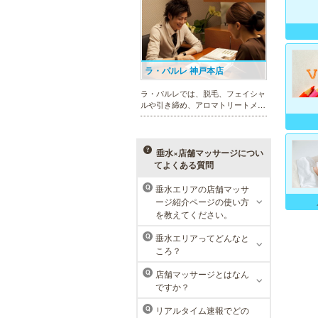
用意し、お待ちしております。
ラ・パルレ 神戸本店
ラ・パルレでは、脱毛、フェイシャ
ルや引き締め、アロマトリートメン
ト、本格的なダイエットコース等、
幅広いメニューでお客様の美を応
援。初めてで不安という方には、初
回限定体験コースも多数取り揃えて
垂水×店舗マッサージについ
おります。
てよくある質問
垂水エリアの店舗マッサ
Q
メンズリゼクリニック 神戸三
ージ紹介ページの使い方
宮院
を教えてください。
メンズリゼクリニックの永久脱毛が
垂水エリアってどんなと
Q
全国で受けられます。多くの男性患
ころ？
者様にご支持頂き、新宿1院から始
まったメンズリゼクリニックが、現
店舗マッサージとはなん
Q
在では提携院含め全国10院を展開す
ですか？
るクリニックになりました。
リアルタイム速報でどの
Q