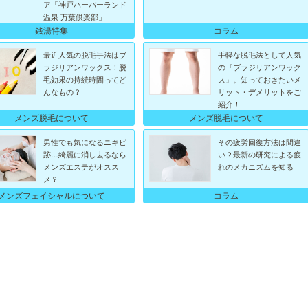
ア「神戸ハーバーランド
温泉 万葉倶楽部」
銭湯特集
コラム
最近人気の脱毛手法はブ
手軽な脱毛法として人気
ラジリアンワックス！脱
の『ブラジリアンワック
毛効果の持続時間ってど
ス』。知っておきたいメ
んなもの？
リット・デメリットをご
紹介！
メンズ脱毛について
メンズ脱毛について
男性でも気になるニキビ
その疲労回復方法は間違
跡…綺麗に消し去るなら
い？最新の研究による疲
メンズエステがオスス
れのメカニズムを知る
メ？
メンズフェイシャルについて
コラム