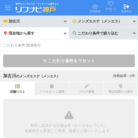
神戸のメンズエステ・マッサージを探すなら
お気に入
り
閲覧履歴
ログイン
加古川
メンズエステ（メンエス）
現在地から探す
こだわり条件で絞り込む
こだわり条件で絞り込む
こだわり条件:
団体割引
こだわり条件をリセット
加古川
検索結果 :
0
件
の
メンズエステ（メンエス）
21時以降も受付
24時以降も受付
初回割引あり
リピーター割引あり
店舗リスト
リアルタイム速報
ブログ速報
周辺地図から探す
団体割引
ポイントカード有
キャッシュレス決済OK
領収証発行可
条件に該当する店舗は見つかりませんでした。
2名様歓迎
団体様歓迎
検索条件を変更して再度、検索をお願いいたします。