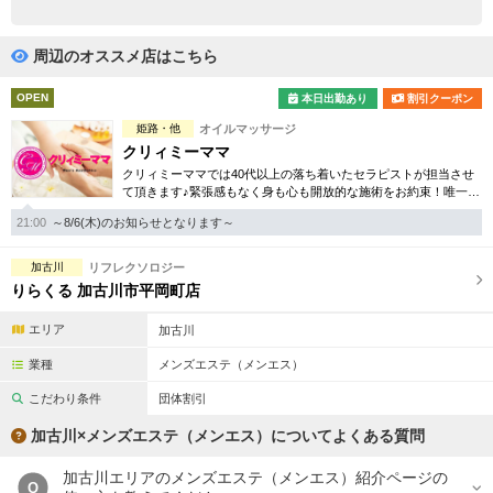
完全個室
半個室あり
ペアルームあり
シャワー室完備
周辺のオススメ店はこちら
フットバスあり
岩盤浴あり
OPEN
本日出勤あり
割引クーポン
姫路・他
オイルマッサージ
専用駐車場あり
有資格者在籍
クリィミーママ
クリィミーママでは40代以上の落ち着いたセラピストが担当させ
日本人スタッフのみ
女性スタッフのみ
て頂きます♪緊張感もなく身も心も開放的な施術をお約束！唯一無
二のミセス専門店となります。
スタッフ指名可
Ｗセラピスト
21:00
～8/6(木)のお知らせとなります～
駅から徒歩5分以内
加古川
リフレクソロジー
りらくる 加古川市平岡町店
こだわり条件を変更
エリア
加古川
業種
メンズエステ（メンエス）
閉じる
こだわり条件
団体割引
加古川×メンズエステ（メンエス）についてよくある質問
加古川エリアのメンズエステ（メンエス）紹介ページの
Q