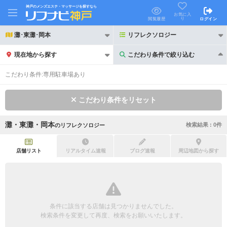
神戸のメンズエステ・マッサージを探すなら
お気に入
り
閲覧履歴
ログイン
灘･東灘･岡本
リフレクソロジー
現在地から探す
こだわり条件で絞り込む
こだわり条件で絞り込む
こだわり条件:
専用駐車場あり
こだわり条件をリセット
灘・東灘・岡本
検索結果 :
0
件
の
リフレクソロジー
21時以降も受付
24時以降も受付
初回割引あり
リピーター割引あり
店舗リスト
リアルタイム速報
ブログ速報
周辺地図から探す
団体割引
ポイントカード有
キャッシュレス決済OK
領収証発行可
条件に該当する店舗は見つかりませんでした。
2名様歓迎
団体様歓迎
検索条件を変更して再度、検索をお願いいたします。