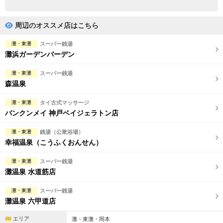
完全個室
半個室あり
ペアルームあり
シャワー室完備
周辺のオススメ店はこちら
フットバスあり
岩盤浴あり
灘・東灘
スーパー銭湯
灘浜ガーデンバーデン
専用駐車場あり
有資格者在籍
灘・東灘
スーパー銭湯
日本人スタッフのみ
女性スタッフのみ
森温泉
スタッフ指名可
Ｗセラピスト
灘・東灘
タイ古式マッサージ
バンクンメイ 神戸ベイジェラトン店
駅から徒歩5分以内
灘・東灘
銭湯（公衆浴場）
幸福温泉（こうふくおんせん）
こだわり条件を変更
灘・東灘
スーパー銭湯
閉じる
灘温泉 水道筋店
灘・東灘
スーパー銭湯
灘温泉 六甲道店
エリア
灘・東灘・岡本