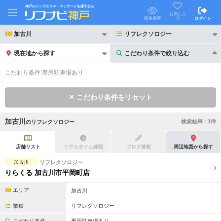
神戸のメンズエステ・マッサージを探すなら
お気に入
り
閲覧履歴
ログイン
加古川
リフレクソロジー
現在地から探す
こだわり条件で絞り込む
こだわり条件で絞り込む
こだわり条件:
専用駐車場あり
こだわり条件をリセット
加古川
検索結果 :
1
件
の
リフレクソロジー
21時以降も受付
24時以降も受付
初回割引あり
リピーター割引あり
店舗リスト
リアルタイム速報
ブログ速報
周辺地図から探す
加古川
リフレクソロジー
団体割引
ポイントカード有
りらくる 加古川市平岡町店
キャッシュレス決済OK
領収証発行可
エリア
加古川
2名様歓迎
団体様歓迎
業種
リフレクソロジー