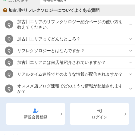
こだわり条件
専用駐車場あり
完全個室
半個室あり
加古川×リフレクソロジーについてよくある質問
ペアルームあり
シャワー室完備
加古川エリアのリフレクソロジー紹介ページの使い方を
Q
フットバスあり
岩盤浴あり
教えてください。
専用駐車場あり
有資格者在籍
加古川エリアってどんなところ？
Q
日本人スタッフのみ
女性スタッフのみ
リフレクソロジーとはなんですか？
Q
スタッフ指名可
Ｗセラピスト
加古川エリアには何店舗紹介されていますか？
Q
駅から徒歩5分以内
リアルタイム速報でどのような情報が配信されますか？
Q
オススメ店ブログ速報でどのような情報が配信されます
こだわり条件を変更
Q
か？
閉じる
新規会員登録
ログイン