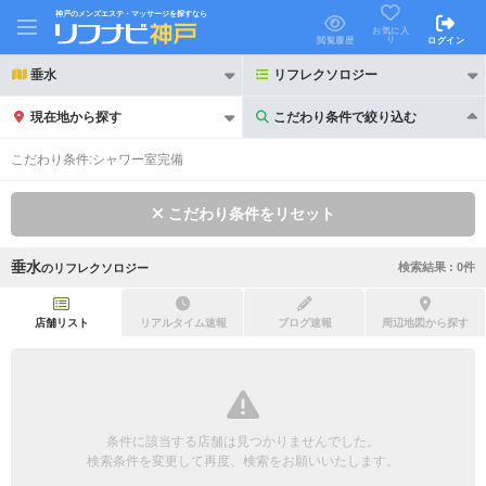
神戸のメンズエステ・マッサージを探すなら
お気に入
り
閲覧履歴
ログイン
垂水
リフレクソロジー
現在地から探す
こだわり条件で絞り込む
こだわり条件で絞り込む
こだわり条件:
シャワー室完備
こだわり条件をリセット
垂水
検索結果 :
0
件
の
リフレクソロジー
21時以降も受付
24時以降も受付
初回割引あり
リピーター割引あり
店舗リスト
リアルタイム速報
ブログ速報
周辺地図から探す
団体割引
ポイントカード有
キャッシュレス決済OK
領収証発行可
条件に該当する店舗は見つかりませんでした。
2名様歓迎
団体様歓迎
検索条件を変更して再度、検索をお願いいたします。