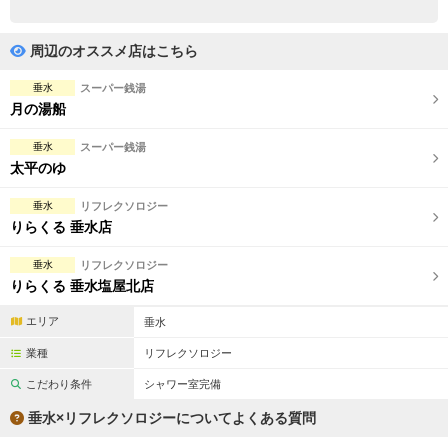
完全個室
半個室あり
ペアルームあり
シャワー室完備
周辺のオススメ店はこちら
フットバスあり
岩盤浴あり
垂水
スーパー銭湯
月の湯船
専用駐車場あり
有資格者在籍
垂水
スーパー銭湯
日本人スタッフのみ
女性スタッフのみ
太平のゆ
スタッフ指名可
Ｗセラピスト
垂水
リフレクソロジー
りらくる 垂水店
駅から徒歩5分以内
垂水
リフレクソロジー
りらくる 垂水塩屋北店
こだわり条件を変更
エリア
垂水
閉じる
業種
リフレクソロジー
こだわり条件
シャワー室完備
垂水×リフレクソロジーについてよくある質問