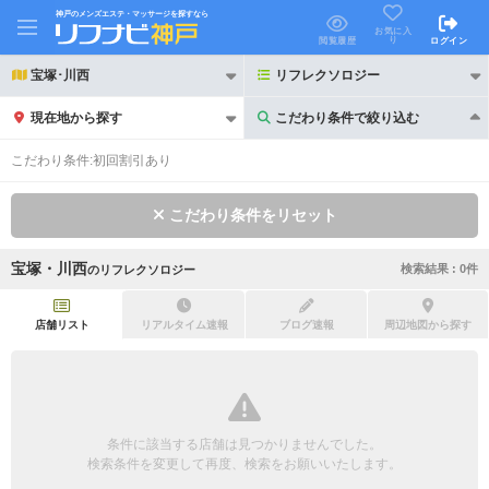
神戸のメンズエステ・マッサージを探すなら
お気に入
り
閲覧履歴
ログイン
宝塚･川西
リフレクソロジー
現在地から探す
こだわり条件で絞り込む
こだわり条件で絞り込む
こだわり条件:
初回割引あり
こだわり条件をリセット
宝塚・川西
検索結果 :
0
件
の
リフレクソロジー
21時以降も受付
24時以降も受付
初回割引あり
リピーター割引あり
店舗リスト
リアルタイム速報
ブログ速報
周辺地図から探す
団体割引
ポイントカード有
キャッシュレス決済OK
領収証発行可
条件に該当する店舗は見つかりませんでした。
2名様歓迎
団体様歓迎
検索条件を変更して再度、検索をお願いいたします。