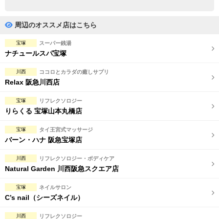
完全個室
半個室あり
ペアルームあり
シャワー室完備
周辺のオススメ店はこちら
フットバスあり
岩盤浴あり
宝塚
スーパー銭湯
ナチュールスパ宝塚
専用駐車場あり
有資格者在籍
川西
ココロとカラダの癒しサプリ
日本人スタッフのみ
女性スタッフのみ
Relax 阪急川西店
スタッフ指名可
Ｗセラピスト
宝塚
リフレクソロジー
りらくる 宝塚山本丸橋店
駅から徒歩5分以内
宝塚
タイ王宮式マッサージ
バーン・ハナ 阪急宝塚店
こだわり条件を変更
川西
リフレクソロジー・ボディケア
閉じる
Natural Garden 川西阪急スクエア店
宝塚
ネイルサロン
C’s nail（シーズネイル）
川西
リフレクソロジー