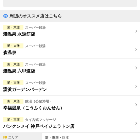
完全個室
半個室あり
ペアルームあり
シャワー室完備
周辺のオススメ店はこちら
フットバスあり
岩盤浴あり
灘・東灘
スーパー銭湯
灘温泉 水道筋店
専用駐車場あり
有資格者在籍
灘・東灘
スーパー銭湯
日本人スタッフのみ
女性スタッフのみ
森温泉
スタッフ指名可
Ｗセラピスト
灘・東灘
スーパー銭湯
灘温泉 六甲道店
駅から徒歩5分以内
灘・東灘
スーパー銭湯
灘浜ガーデンバーデン
こだわり条件を変更
灘・東灘
銭湯（公衆浴場）
閉じる
幸福温泉（こうふくおんせん）
灘・東灘
タイ古式マッサージ
バンクンメイ 神戸ベイジェラトン店
エリア
灘・東灘・岡本