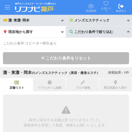
神戸のメンズエステ・マッサージを探すなら
お気に入
り
閲覧履歴
ログイン
灘･東灘･岡本
メンズエステティック
現在地から探す
こだわり条件で絞り込む
こだわり条件で絞り込む
こだわり条件:
リピーター割引あり
こだわり条件をリセット
灘・東灘・岡本
検索結果 :
0
件
の
メンズエステティック（美容・痩身エステ）
21時以降も受付
24時以降も受付
初回割引あり
リピーター割引あり
店舗リスト
リアルタイム速報
ブログ速報
周辺地図から探す
団体割引
ポイントカード有
キャッシュレス決済OK
領収証発行可
条件に該当する店舗は見つかりませんでした。
2名様歓迎
団体様歓迎
検索条件を変更して再度、検索をお願いいたします。