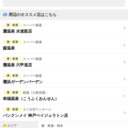
完全個室
半個室あり
ペアルームあり
シャワー室完備
周辺のオススメ店はこちら
フットバスあり
岩盤浴あり
灘・東灘
スーパー銭湯
灘温泉 水道筋店
専用駐車場あり
有資格者在籍
灘・東灘
スーパー銭湯
日本人スタッフのみ
女性スタッフのみ
森温泉
スタッフ指名可
Ｗセラピスト
灘・東灘
スーパー銭湯
灘温泉 六甲道店
駅から徒歩5分以内
灘・東灘
スーパー銭湯
灘浜ガーデンバーデン
こだわり条件を変更
灘・東灘
銭湯（公衆浴場）
閉じる
幸福温泉（こうふくおんせん）
灘・東灘
タイ古式マッサージ
バンクンメイ 神戸ベイジェラトン店
エリア
灘・東灘・岡本