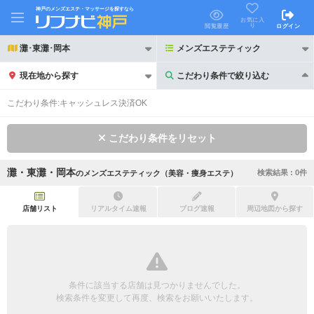
神戸のメンズエステ・マッサージを探すなら
お気に入
り
閲覧履歴
ログイン
灘･東灘･岡本
メンズエステティック
現在地から探す
こだわり条件で絞り込む
こだわり条件で絞り込む
こだわり条件:
キャッシュレス決済OK
こだわり条件をリセット
灘・東灘・岡本
検索結果 :
0
件
の
メンズエステティック（美容・痩身エステ）
21時以降も受付
24時以降も受付
初回割引あり
リピーター割引あり
店舗リスト
リアルタイム速報
ブログ速報
周辺地図から探す
団体割引
ポイントカード有
キャッシュレス決済OK
領収証発行可
条件に該当する店舗は見つかりませんでした。
2名様歓迎
団体様歓迎
検索条件を変更して再度、検索をお願いいたします。