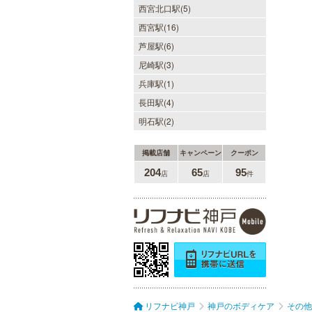
西宮北口駅(5)
西宮駅(16)
芦屋駅(6)
尼崎駅(3)
兵庫駅(1)
長田駅(4)
明石駅(2)
掲載店舗
キャンペーン
クーポン
204
65
95
店
店
件
リフナビ神戸
神戸のボディケア
その他