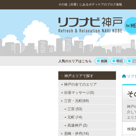
その他［兵庫］にあるボディケアのブログ速報
人気のエリアはこちら
姫路
明石
三
神戸エリアで探す
リフ
神戸の全てのエリア
そ
出張マッサージ(3)
三宮・元町(69)
神戸
三宮 (53)
介し
元町 (14)
エリ
高速神戸 (2)
検索
尼崎・伊丹(16)