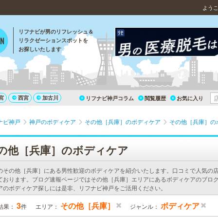
よう
リフナビが男のリフレッシュ＆
リラクゼーションスポットを
お探しいたします
宮
西宮
加古川
リフナビ神戸コラム
閲覧履歴
お気に入り
ナビ神戸
神戸のボディケア
その他［兵庫］のボディケア
その他［兵庫］の
の他［兵庫］のボディケア
のその他［兵庫］にある男性歓迎のボディケアを紹介いたします。口コミで人気の
ております。ブログ速報ページではその他［兵庫］エリアにあるボディケアのブログ
アのボディケア探しには是非、リフナビ神戸をご活用ください。
3
その他［兵庫］
ボディケア
結果：
件
エリア：
ジャンル：