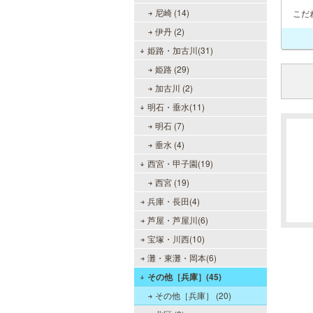
尼崎 (14)
こだ
伊丹 (2)
姫路・加古川(31)
姫路 (29)
加古川 (2)
明石・垂水(11)
明石 (7)
垂水 (4)
西宮・甲子園(19)
西宮 (19)
兵庫・長田(4)
芦屋・芦屋川(6)
宝塚・川西(10)
灘・東灘・岡本(6)
その他［兵庫］(45)
その他［兵庫］ (20)