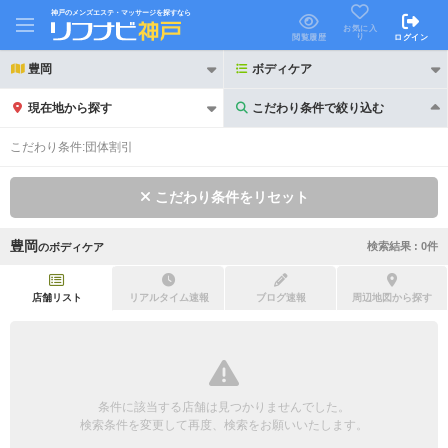
神戸のメンズエステ・マッサージを探すなら
お気に入
り
閲覧履歴
ログイン
豊岡
ボディケア
現在地から探す
こだわり条件で絞り込む
こだわり条件で絞り込む
こだわり条件:
団体割引
こだわり条件をリセット
豊岡
検索結果 :
0
件
の
ボディケア
21時以降も受付
24時以降も受付
初回割引あり
リピーター割引あり
店舗リスト
リアルタイム速報
ブログ速報
周辺地図から探す
団体割引
ポイントカード有
キャッシュレス決済OK
領収証発行可
条件に該当する店舗は見つかりませんでした。
2名様歓迎
団体様歓迎
検索条件を変更して再度、検索をお願いいたします。