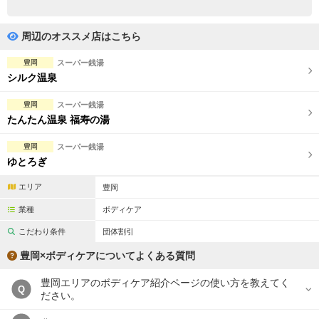
完全個室
半個室あり
ペアルームあり
シャワー室完備
周辺のオススメ店はこちら
フットバスあり
岩盤浴あり
豊岡
スーパー銭湯
シルク温泉
専用駐車場あり
有資格者在籍
豊岡
スーパー銭湯
日本人スタッフのみ
女性スタッフのみ
たんたん温泉 福寿の湯
スタッフ指名可
Ｗセラピスト
豊岡
スーパー銭湯
ゆとろぎ
駅から徒歩5分以内
エリア
豊岡
こだわり条件を変更
業種
ボディケア
こだわり条件
団体割引
閉じる
豊岡×ボディケアについてよくある質問
豊岡エリアのボディケア紹介ページの使い方を教えてく
Q
ださい。