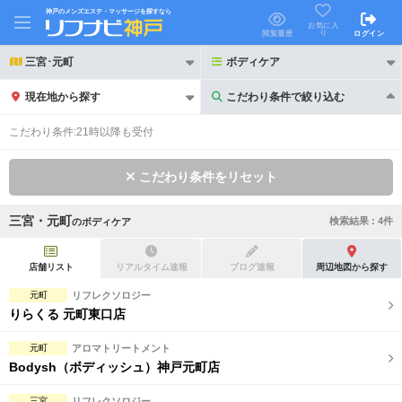
神戸のメンズエステ・マッサージを探すなら
お気に入
り
閲覧履歴
ログイン
三宮･元町
ボディケア
現在地から探す
こだわり条件で絞り込む
こだわり条件で絞り込む
こだわり条件:
21時以降も受付
こだわり条件をリセット
三宮・元町
検索結果 :
4
件
の
ボディケア
21時以降も受付
24時以降も受付
初回割引あり
リピーター割引あり
店舗リスト
リアルタイム速報
ブログ速報
周辺地図から探す
元町
リフレクソロジー
団体割引
ポイントカード有
りらくる 元町東口店
キャッシュレス決済OK
領収証発行可
元町
アロマトリートメント
Bodysh（ボディッシュ）神戸元町店
2名様歓迎
団体様歓迎
三宮
リフレクソロジー