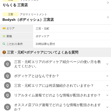
完全個室
半個室あり
りらくる 三宮店
ペアルームあり
シャワー室完備
三宮
アロマトリートメント
Bodysh（ボディッシュ）三宮店
フットバスあり
岩盤浴あり
エリア
三宮・元町
専用駐車場あり
有資格者在籍
業種
ボディケア
日本人スタッフのみ
女性スタッフのみ
こだわり条件
21時以降も受付
スタッフ指名可
Ｗセラピスト
三宮・元町×ボディケアについてよくある質問
駅から徒歩5分以内
三宮・元町エリアのボディケア紹介ページの使い方を教
Q
えてください。
こだわり条件を変更
ボディケアとはなんですか？
Q
閉じる
三宮・元町エリアには何店舗紹介されていますか？
Q
リアルタイム速報でどのような情報が配信されますか？
Q
オススメ店ブログ速報でどのような情報が配信されます
Q
か？