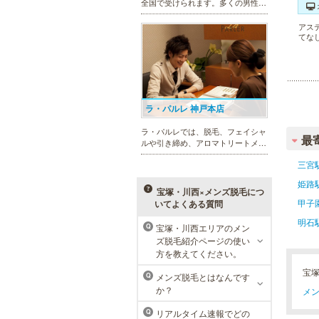
全国で受けられます。多くの男性患
者様にご支持頂き、新宿1院から始
まったメンズリゼクリニックが、現
アス
てな
在では提携院含め全国10院を展開す
るクリニックになりました。
ラ・パルレ 神戸本店
ラ・パルレでは、脱毛、フェイシャ
最
ルや引き締め、アロマトリートメン
ト、本格的なダイエットコース等、
三宮
幅広いメニューでお客様の美を応
援。初めてで不安という方には、初
姫路
回限定体験コースも多数取り揃えて
宝塚・川西×メンズ脱毛につ
おります。
甲子
いてよくある質問
明石
宝塚・川西エリアのメン
Q
ズ脱毛紹介ページの使い
MEN’S TBC ミント神戸三宮店
方を教えてください。
宝
メンズTBCは、ヒゲ脱毛やからだ脱
メンズ脱毛とはなんです
Q
毛、ボディ引き締め、フェイシャル
か？
メン
等、清潔感を保ちたい方や、お手入
れを楽に済ませたい方を全力でサポ
リアルタイム速報でどの
Q
ート致します。各種体験コースもご