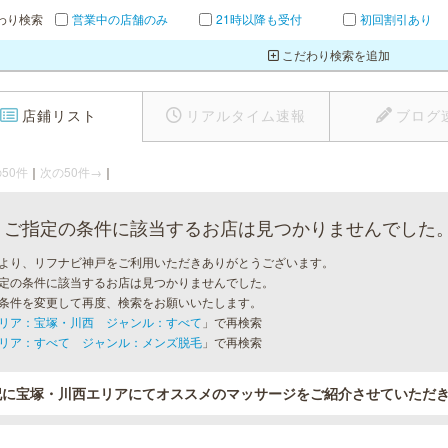
わり検索
営業中の店舗のみ
21時以降も受付
初回割引あり
こだわり検索を追加
店鋪リスト
リアルタイム速報
ブログ
50件
｜
次の50件→
｜
ご指定の条件に該当するお店は見つかりませんでした
より、リフナビ神戸をご利用いただきありがとうございます。
定の条件に該当するお店は見つかりませんでした。
条件を変更して再度、検索をお願いいたします。
リア：宝塚・川西 ジャンル：すべて
」で再検索
リア：すべて ジャンル：メンズ脱毛
」で再検索
記に宝塚・川西エリアにてオススメのマッサージをご紹介させていただ