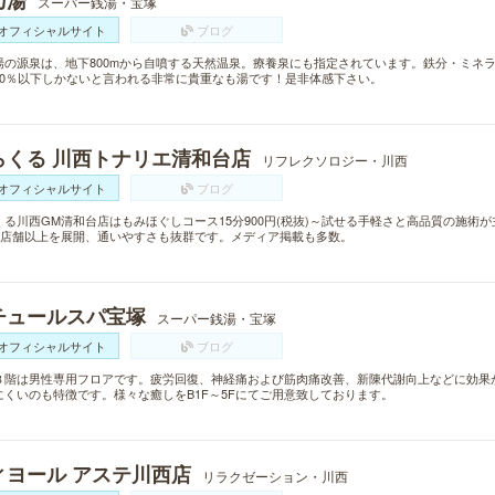
乃湯
スーパー銭湯・宝塚
オフィシャルサイト
ブログ
湯の源泉は、地下800mから自噴する天然温泉。療養泉にも指定されています。鉄分・ミネ
20％以下しかないと言われる非常に貴重なも湯です！是非体感下さい。
らくる 川西トナリエ清和台店
リフレクソロジー・川西
オフィシャルサイト
ブログ
くる川西GM清和台店はもみほぐしコース15分900円(税抜)～試せる手軽さと高品質の施術
00店舗以上を展開、通いやすさも抜群です。メディア掲載も多数。
チュールスパ宝塚
スーパー銭湯・宝塚
オフィシャルサイト
ブログ
３階は男性専用フロアです。疲労回復、神経痛および筋肉痛改善、新陳代謝向上などに効果
にくいのも特徴です。様々な癒しをB1F～5Fにてご用意致しております。
ィヨール アステ川西店
リラクゼーション・川西