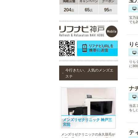
宝
掲載店舗
キャンペーン
クーポン
204
65
95
店
店
件
宝乃
でも
り
りら
に3
今行きたい、人気のメンズエ
ステ
ナ
当店
をし
メンズリゼクリニック 神戸三
宮院
テ
メンズリゼクリニックの永久脱毛が