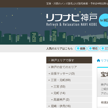
宝塚・川西のメンズ脱毛,ひげ脱毛検索・予約(24時以降も
人気のエリアはこちら
姫路
明石
三
神戸エリアで探す
リフ
神戸の全てのエリア
宝
出張マッサージ(3)
三宮・元町(69)
神戸
三宮 (53)
ご紹
元町 (14)
アの
高速神戸 (2)
検索
尼崎・伊丹(16)