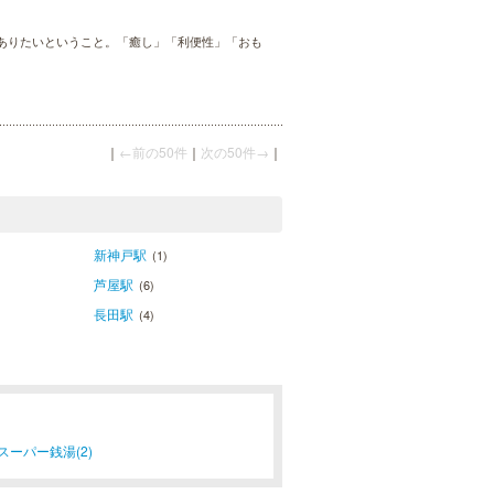
ありたいということ。「癒し」「利便性」「おも
｜
←前の50件
｜
次の50件→
｜
新神戸駅
(1)
芦屋駅
(6)
長田駅
(4)
スーパー銭湯(2)