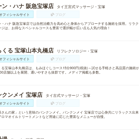
ーン・ハナ 阪急宝塚店
タイ王宮式マッサージ・宝塚
オフィシャルサイト
ブログ
ン・ハナ 阪急宝塚店では自然治癒力を高め心と身体からアプローチする施術を採用。リラ
ージは、お得なスペシャルコースも豊富で選択幅が広い点も人気の理由！
らくる 宝塚山本丸橋店
リフレクソロジー・宝塚
オフィシャルサイト
ブログ
くる宝塚山本丸橋店は、もみほぐしコース15分900円(税抜)～試せる手軽さと高品質の施
300店舗以上を展開、通いやすさも抜群です。メディア掲載も多数。
ンクンメイ 宝塚店
タイ古式マッサージ・宝塚
オフィシャルサイト
ブログ
母さんの家」という意味のバンクンメイ。バンクンメイ 宝塚店では心身共にリラックス出
アロマオイルトリートメントなど用途に応じた豊富なメニューが自慢。