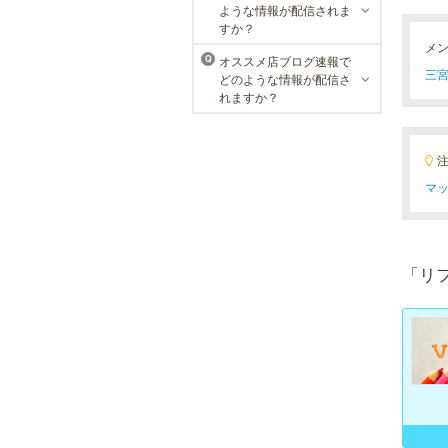
ような情報が配信されま
用意し、お待ちしております。
すか？
メ
オススメ店ブログ速報で
Q
三宮
どのような情報が配信さ
れますか？
マッ
「リ