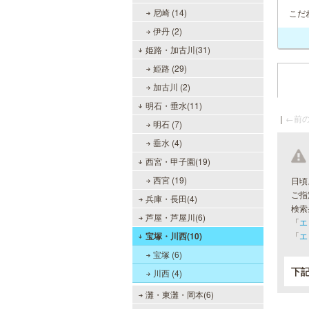
尼崎 (14)
こだ
伊丹 (2)
姫路・加古川(31)
姫路 (29)
加古川 (2)
明石・垂水(11)
｜
←前の
明石 (7)
垂水 (4)
西宮・甲子園(19)
西宮 (19)
日頃
ご指
兵庫・長田(4)
検索
芦屋・芦屋川(6)
「
エ
宝塚・川西(10)
「
エ
宝塚 (6)
下
川西 (4)
灘・東灘・岡本(6)