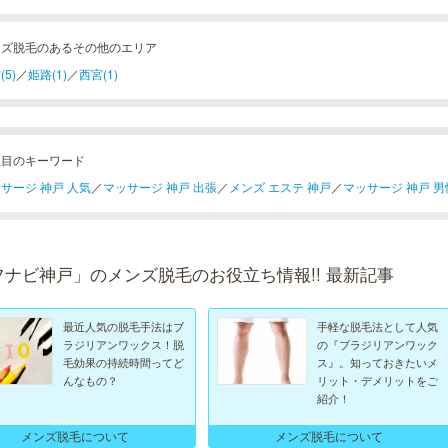
ンズ脱毛のあるその他のエリア
(5)
／
姫路(1)
／
西宮(1)
注目のキーワード
サージ 神戸 人気
／
マッサージ 神戸 出張
／
メンズ エステ 神戸
／
マッサージ 神戸 男
フナビ神戸」のメンズ脱毛のお役立ち情報!! 最新記事
最近人気の脱毛手法はブ
手軽な脱毛法として人気
ラジリアンワックス！脱
の『ブラジリアンワック
毛効果の持続時間ってど
ス』。知っておきたいメ
んなもの？
リット・デメリットをご
紹介！
メンズ脱毛について
メンズ脱毛について