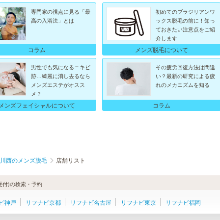
専門家の視点に見る「最
初めてのブラジリアンワ
高の入浴法」とは
ックス脱毛の前に！知っ
ておきたい注意点をご紹
介します
コラム
メンズ脱毛について
男性でも気になるニキビ
その疲労回復方法は間違
跡…綺麗に消し去るなら
い？最新の研究による疲
メンズエステがオスス
れのメカニズムを知る
メ？
メンズフェイシャルについて
コラム
川西のメンズ脱毛
店舗リスト
受付)の検索・予約
ビ神戸
リフナビ京都
リフナビ名古屋
リフナビ東京
リフナビ福岡