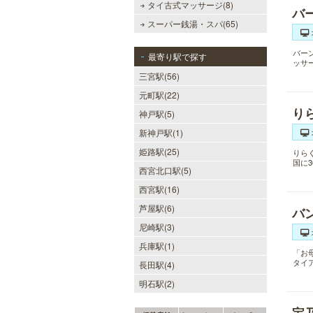
タイ古式マッサージ(8)
バ
スーパー銭湯・スパ(65)
バー
最寄り駅で探す
ッサ
三宮駅(56)
元町駅(22)
り
神戸駅(5)
新神戸駅(1)
姫路駅(25)
りら
国に
西宮北口駅(5)
西宮駅(16)
芦屋駅(6)
バ
尼崎駅(3)
兵庫駅(1)
「お
タイ
長田駅(4)
明石駅(2)