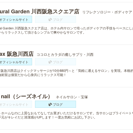
tural Garden 川西阪急スクエア店
リフレクソロジー・ボディケア
オフィシャルサイト
ブログ
ural Garden 川西阪急スクエア店は、ホテル内サロンで培ったボディケアの手技をベー
からリラックスして頂けるシンプルで爽やかなサロンです。
lax 阪急川西店
ココロとカラダの癒しサプリ・川西
オフィシャルサイト
ブログ
lax 阪急川西店はクイックマッサージが10分880円～と「気軽に通えるサロン」を実現。本
施術室は個室だから心身共にリラックス可能！
s nail（シーズネイル）
ネイルサロン・宝塚
オフィシャルサイト
ブログ
トホームなのに上質なおもてなしでお寛ぎいただけるサロンです。当サロンはプライベート
手元がキレイだと清潔感がUPします！一度お気軽にお試し下さい。