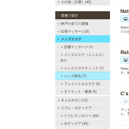
その他［兵庫］(45)
Na
業種で探す
神戸の全ての業種
Nat
出張マッサージ(3)
た心
メンズエステ
店舗マッサージ (1)
Re
メンズエステ（メンエス）
(61)
メンズエステティック (7)
Re
す。
メンズ脱毛 (7)
フェイシャルエステ (5)
ダイエット・痩身 (5)
C’
ネイルサロン(12)
リフレ・ボディケア
アッ
ん。
リフレクソロジー (40)
ボディケア (43)