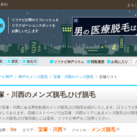
受付)
よう
リフナビが男のリフレッシュ＆
リラクゼーションスポットを
お探しいたします
宮
西宮
加古川
リフナビ神戸コラム
閲覧履歴
お気に入り
ナビ神戸
神戸のメンズ脱毛
宝塚・川西のメンズ脱毛
店舗リスト
塚・川西のメンズ脱毛,ひげ脱毛
の宝塚・川西にある男性歓迎のメンズ脱毛,ひげ脱毛を紹介いたします。口コミで人
介しております。店鋪リストページでは宝塚・川西エリアにあるメンズ脱毛,ひげ脱
メンズ脱毛,ひげ脱毛探しには是非、リフナビ神戸をご活用ください。
0
宝塚・川西
メンズ脱毛
結果：
件
エリア：
ジャンル：