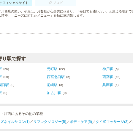
オフィシャルサイト
ブログ
テ川西店の願い、それは、お客様が心身共に休まり、「毎日でも通いたい」と思える場所で
し精神」「ニーズに応じたメニュー」を軸に施術致します。
寄り駅で探す
駅
元町駅
神戸駅
(56)
(22)
(5)
駅
西宮北口駅
西宮駅
(25)
(5)
(16)
園口駅
尼崎駅
兵庫駅
(0)
(3)
(1)
駅
加古川駅
(2)
(0)
塚・川西にあるその他の業種
ズネイルサロン(1)
／
リフレクソロジー(5)
／
ボディケア(5)
／
タイ式マッサージ(2)
／