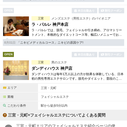
完全個室
半個室あり
OPEN
本日出勤あり
割引クーポン
ペアルームあり
シャワー室完備
三宮
メンズエステ（男性エステ）のパイオニア
フットバスあり
岩盤浴あり
ラ・パルレ 神戸本店
ラ・パルレでは、脱毛、フェイシャルや引き締め、アロマトリー
専用駐車場あり
トメント、本格的なダイエットコース等、幅広いメニューでお客
有資格者在籍
様の美を応援。初めてで不安という方には、初回限定体験コース
8月01日
「ニキビメディカルコース」ニキビの原因ケア!
も多数取り揃えております。
日本人スタッフのみ
女性スタッフのみ
OPEN
本日出勤あり
割引クーポン
スタッフ指名可
Ｗセラピスト
三宮
男のエステ
駅から徒歩5分以内
ダンディハウス 神戸店
ダンディハウスは毎年1万人以上の方が効果を体験している、日本
初の男性専用エステサロンです。脱毛やダイエット、普段のこり
こだわり条件を変更
解消、ブライダルコースまで取り揃え、豊富なメニューでお客様
エリア
を全力サポート致します。
三宮・元町
業種
フェイシャルエステ
閉じる
こだわり条件
駅から徒歩5分以内
三宮・元町×フェイシャルエステについてよくある質問
三宮・元町エリアのフェイシャルエステ紹介ページの使