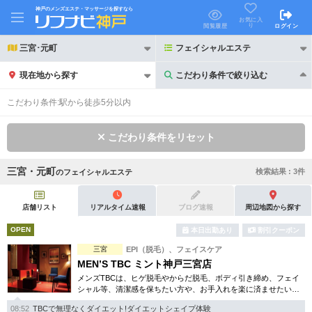
神戸のメンズエステ・マッサージを探すなら
お気に入
り
閲覧履歴
ログイン
三宮･元町
フェイシャルエステ
現在地から探す
こだわり条件で絞り込む
こだわり条件で絞り込む
こだわり条件:
駅から徒歩5分以内
こだわり条件をリセット
三宮・元町
検索結果 :
3
件
の
フェイシャルエステ
21時以降も受付
24時以降も受付
初回割引あり
リピーター割引あり
店舗リスト
リアルタイム速報
ブログ速報
周辺地図から探す
OPEN
本日出勤あり
割引クーポン
団体割引
ポイントカード有
三宮
EPI（脱毛）、フェイスケア
キャッシュレス決済OK
領収証発行可
MEN’S TBC ミント神戸三宮店
メンズTBCは、ヒゲ脱毛やからだ脱毛、ボディ引き締め、フェイ
2名様歓迎
団体様歓迎
シャル等、清潔感を保ちたい方や、お手入れを楽に済ませたい方
を全力でサポート致します。各種体験コースもご用意し、お待ち
08:52
TBCで無理なくダイエット!ダイエットシェイプ体験
しております。