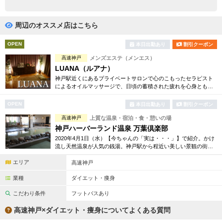
完全個室
半個室あり
ペアルームあり
シャワー室完備
周辺のオススメ店はこちら
フットバスあり
岩盤浴あり
OPEN
本日出勤あり
割引クーポン
高速神戸
メンズエステ（メンエス）
専用駐車場あり
有資格者在籍
LUANA（ルアナ）
神戸駅近くにあるプライベートサロンで心のこもったセラピスト
日本人スタッフのみ
女性スタッフのみ
によるオイルマッサージで、日頃の蓄積された疲れを心身ともに
癒します。
スタッフ指名可
Ｗセラピスト
OPEN
本日出勤あり
割引クーポン
高速神戸
上質な温泉・宿泊・食・憩いの場
駅から徒歩5分以内
神戸ハーバーランド温泉 万葉倶楽部
2020年4月1日（水）【今ちゃんの「実は・・・」】で紹介。かけ
こだわり条件を変更
流し天然温泉が人気の銭湯。神戸駅から程近い美しい景観の街に
あり、24時間営業で癒されたい時いつでもお越しいただける「都
エリア
市の温泉郷」です。
高速神戸
閉じる
業種
ダイエット・痩身
こだわり条件
フットバスあり
高速神戸×ダイエット・痩身についてよくある質問