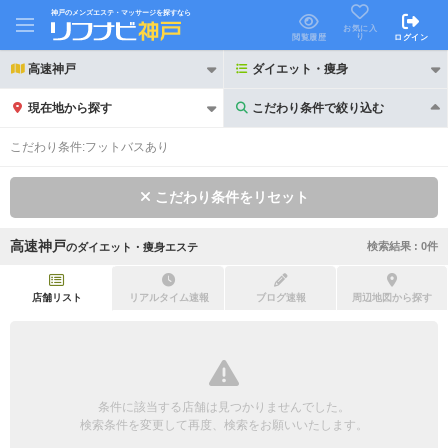
神戸のメンズエステ・マッサージを探すなら
お気に入
り
閲覧履歴
ログイン
高速神戸
ダイエット・痩身
現在地から探す
こだわり条件で絞り込む
こだわり条件で絞り込む
こだわり条件:
フットバスあり
こだわり条件をリセット
高速神戸
検索結果 :
0
件
の
ダイエット・痩身エステ
21時以降も受付
24時以降も受付
初回割引あり
リピーター割引あり
店舗リスト
リアルタイム速報
ブログ速報
周辺地図から探す
団体割引
ポイントカード有
キャッシュレス決済OK
領収証発行可
条件に該当する店舗は見つかりませんでした。
2名様歓迎
団体様歓迎
検索条件を変更して再度、検索をお願いいたします。