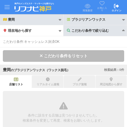
神戸のメンズエステ・マッサージを探すなら
お気に入
り
閲覧履歴
ログイン
豊岡
ブラジリアンワックス
現在地から探す
こだわり条件で絞り込む
こだわり条件で絞り込む
こだわり条件:
キャッシュレス決済OK
こだわり条件をリセット
豊岡
検索結果 :
0
件
の
ブラジリアンワックス（ワックス脱毛）
21時以降も受付
24時以降も受付
初回割引あり
リピーター割引あり
店舗リスト
リアルタイム速報
ブログ速報
周辺地図から探す
団体割引
ポイントカード有
キャッシュレス決済OK
領収証発行可
条件に該当する店舗は見つかりませんでした。
2名様歓迎
団体様歓迎
検索条件を変更して再度、検索をお願いいたします。