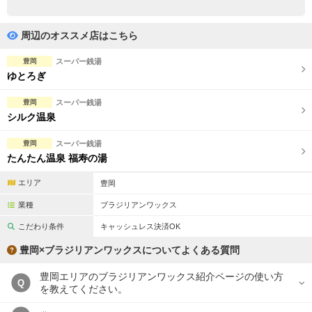
完全個室
半個室あり
ペアルームあり
シャワー室完備
周辺のオススメ店はこちら
フットバスあり
岩盤浴あり
豊岡
スーパー銭湯
ゆとろぎ
専用駐車場あり
有資格者在籍
豊岡
スーパー銭湯
日本人スタッフのみ
女性スタッフのみ
シルク温泉
スタッフ指名可
Ｗセラピスト
豊岡
スーパー銭湯
たんたん温泉 福寿の湯
駅から徒歩5分以内
エリア
豊岡
こだわり条件を変更
業種
ブラジリアンワックス
こだわり条件
キャッシュレス決済OK
閉じる
豊岡×ブラジリアンワックスについてよくある質問
豊岡エリアのブラジリアンワックス紹介ページの使い方
Q
を教えてください。